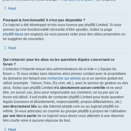
Haut
Pourquoi la fonctionnalité X n’est pas disponible ?
Ce logiciel a été développé et mis sous licence par phpBB Limited. Si vous
pensez qu’une fonctionnalité nécessite d’être ajoutée, visitez la page
phpBB Ideas
(en anglais) où vous pouvez voter pour des idées proposées ou
en suggérer de nouvelles.
Haut
Qui contacter pour les abus ou les questions légales concernant ce
forum ?
Contactez n’importe lequel des administrateurs de la liste « L’équipe du
forum ». Si vous restez sans réponse alors prenez contact avec le propriétaire
du domaine (en faisant une
recherche sur whois
) ou si un service gratuit est
utilisé (exemple : Yahoo!, Free, f2s.com, etc.), avec le service de gestion ou des
abus. Notez que phpBB Limited
n’a absolument aucun contrôle
et ne peut
être, en aucun cas, tenu pour responsable sur
comment
,
où
ou
par qui
ce
forum est utilisé. Il est inutile de contacter phpBB Limited pour toute question
légale (cessions et désistements, responsabilité, propos diffamatoires, etc.)
non directement liée
au site Internet phpbb.com ou au logiciel phpBB lui-
même. Si vous adressez un courriel au groupe phpBB à propos de l’utilisation
par une tierce partie
de ce logiciel vous devez vous attendre à une réponse
très courte voire à aucune réponse du tout.
Haut