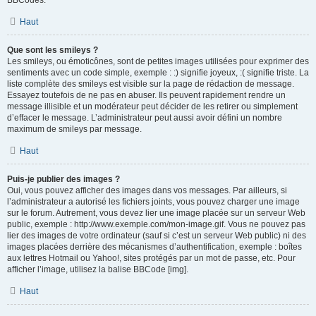
BBCodes.
Haut
Que sont les smileys ?
Les smileys, ou émoticônes, sont de petites images utilisées pour exprimer des
sentiments avec un code simple, exemple : :) signifie joyeux, :( signifie triste. La
liste complète des smileys est visible sur la page de rédaction de message.
Essayez toutefois de ne pas en abuser. Ils peuvent rapidement rendre un
message illisible et un modérateur peut décider de les retirer ou simplement
d’effacer le message. L’administrateur peut aussi avoir défini un nombre
maximum de smileys par message.
Haut
Puis-je publier des images ?
Oui, vous pouvez afficher des images dans vos messages. Par ailleurs, si
l’administrateur a autorisé les fichiers joints, vous pouvez charger une image
sur le forum. Autrement, vous devez lier une image placée sur un serveur Web
public, exemple : http://www.exemple.com/mon-image.gif. Vous ne pouvez pas
lier des images de votre ordinateur (sauf si c’est un serveur Web public) ni des
images placées derrière des mécanismes d’authentification, exemple : boîtes
aux lettres Hotmail ou Yahoo!, sites protégés par un mot de passe, etc. Pour
afficher l’image, utilisez la balise BBCode [img].
Haut