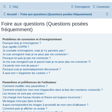
FAQ
S’enregistrer
Connexion
R
Accueil
Foire aux questions (Questions posées fréquemment)
e
Foire aux questions (Questions posées
c
fréquemment)
h
e
Problèmes de connexion et d’enregistrement
Pourquoi dois-je m’enregistrer ?
r
Que signifie COPPA ?
c
Je souhaite m’enregistrer, mais je n’y parviens pas !
Je suis enregistré mais je ne peux pas me connecter !
h
Pourquoi ne puis-je pas me connecter ?
Je me suis enregistré par le passé mais je ne peux plus me connecter ?!
e
J’ai perdu mon mot de passe !
r
Pourquoi suis-je automatiquement déconnecté ?
À quoi sert « Supprimer les cookies » ?
Paramètres et préférences de l’utilisateur
Comment modifier mes paramètres ?
Comment empêcher mon nom d’apparaître dans la liste des membres connectés ?
Les heures ne sont pas correctes !
J’ai changé mon fuseau horaire et l’heure est toujours incorrecte !
Ma langue n’est pas dans la liste !
A quoi correspondent les images à proximité de mon nom d’utilisateur ?
Comment puis-je afficher un avatar ?