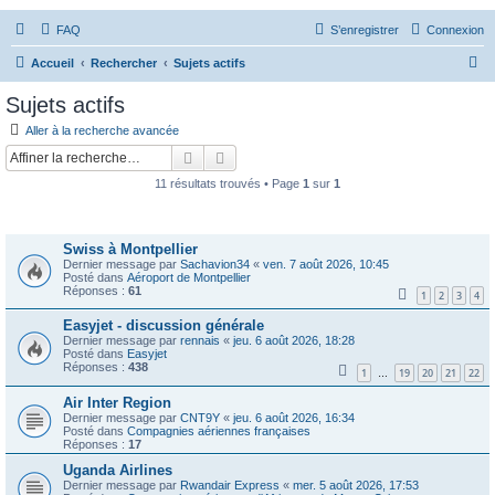
FAQ
S’enregistrer
Connexion
R
Accueil
Rechercher
Sujets actifs
e
Sujets actifs
c
Aller à la recherche avancée
h
Rechercher
Recherche avancée
e
11 résultats trouvés • Page
1
sur
1
r
Sujets
c
Swiss à Montpellier
h
Dernier message par
Sachavion34
«
ven. 7 août 2026, 10:45
e
Posté dans
Aéroport de Montpellier
Réponses :
61
1
2
3
4
r
Easyjet - discussion générale
Dernier message par
rennais
«
jeu. 6 août 2026, 18:28
Posté dans
Easyjet
Réponses :
438
1
19
20
21
22
…
Air Inter Region
Dernier message par
CNT9Y
«
jeu. 6 août 2026, 16:34
Posté dans
Compagnies aériennes françaises
Réponses :
17
Uganda Airlines
Dernier message par
Rwandair Express
«
mer. 5 août 2026, 17:53