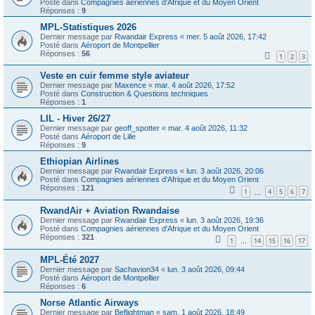
Posté dans
Compagnies aériennes d'Afrique et du Moyen Orient
Réponses :
9
MPL-Statistiques 2026
Dernier message par
Rwandair Express
«
mer. 5 août 2026, 17:42
Posté dans
Aéroport de Montpellier
Réponses :
56
1
2
3
Veste en cuir femme style aviateur
Dernier message par
Maxence
«
mar. 4 août 2026, 17:52
Posté dans
Construction & Questions techniques
Réponses :
1
LIL - Hiver 26/27
Dernier message par
geoff_spotter
«
mar. 4 août 2026, 11:32
Posté dans
Aéroport de Lille
Réponses :
9
Ethiopian Airlines
Dernier message par
Rwandair Express
«
lun. 3 août 2026, 20:06
Posté dans
Compagnies aériennes d'Afrique et du Moyen Orient
Réponses :
121
1
4
5
6
7
…
RwandAir + Aviation Rwandaise
Dernier message par
Rwandair Express
«
lun. 3 août 2026, 19:36
Posté dans
Compagnies aériennes d'Afrique et du Moyen Orient
Réponses :
321
1
14
15
16
17
…
MPL-Été 2027
Dernier message par
Sachavion34
«
lun. 3 août 2026, 09:44
Posté dans
Aéroport de Montpellier
Réponses :
6
Norse Atlantic Airways
Dernier message par
Beflightman
«
sam. 1 août 2026, 18:49