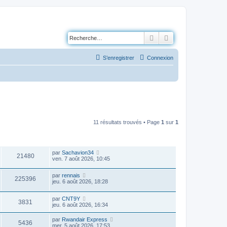
Rechercher
Recherche avancé
S’enregistrer
Connexion
11 résultats trouvés • Page
1
sur
1
VUES
DERNIER MESSAGE
par
Sachavion34
21480
ven. 7 août 2026, 10:45
par
rennais
225396
jeu. 6 août 2026, 18:28
par
CNT9Y
3831
jeu. 6 août 2026, 16:34
par
Rwandair Express
5436
mer. 5 août 2026, 17:53