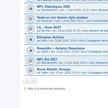
MPL-Statistiques 2026
par
Sachavion34
»
sam. 7 mars 2026, 11:32
» dans
Aéroport
Veste en cuir femme style aviateur
par
AnneLise
»
sam. 1 août 2026, 08:21
» dans
Construction
LIL - Hiver 26/27
par
Nin-Nin
»
jeu. 18 juin 2026, 07:30
» dans
Aéroport de Lille
Ethiopian Airlines
par
Seb
»
mar. 28 juil. 2009, 21:59
» dans
Compagnies aérien
RwandAir + Aviation Rwandaise
par
AirKd
»
dim. 18 juil. 2010, 23:58
» dans
Compagnies aérie
MPL-Été 2027
par
Sachavion34
»
jeu. 14 mai 2026, 09:01
» dans
Aéroport d
Norse Atlantic Airways
par
Julien
»
jeu. 18 avr. 2024, 22:40
» dans
Compagnies aéri
Aller à la recherche avancée