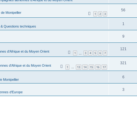
56
 de Montpellier
1
2
3
1
 & Questions techniques
9
121
nes d'Afrique et du Moyen Orient
1
3
4
5
6
7
…
321
nnes d'Afrique et du Moyen Orient
1
13
14
15
16
17
…
6
e Montpellier
3
ennes d'Europe