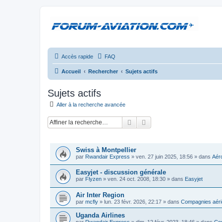
Accès rapide
FAQ
Accueil
Rechercher
Sujets actifs
Sujets actifs
Aller à la recherche avancée
Rechercher
Recherche avancée
SUJETS
Swiss à Montpellier
par
Rwandair Express
»
ven. 27 juin 2025, 18:56
» dans
Aéro
Easyjet - discussion générale
par
Flyzen
»
ven. 24 oct. 2008, 18:30
» dans
Easyjet
Air Inter Region
par
mcfly
»
lun. 23 févr. 2026, 22:17
» dans
Compagnies aéri
Uganda Airlines
par
Rwandair Express
»
dim. 12 févr. 2023, 18:46
» dans
Com