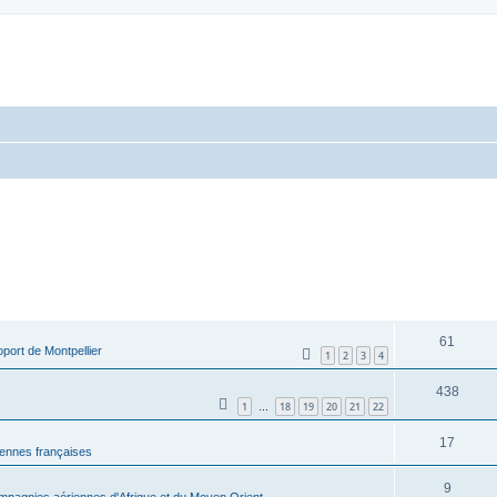
RÉPONSES
61
port de Montpellier
1
2
3
4
438
1
18
19
20
21
22
…
17
ennes françaises
9
pagnies aériennes d'Afrique et du Moyen Orient