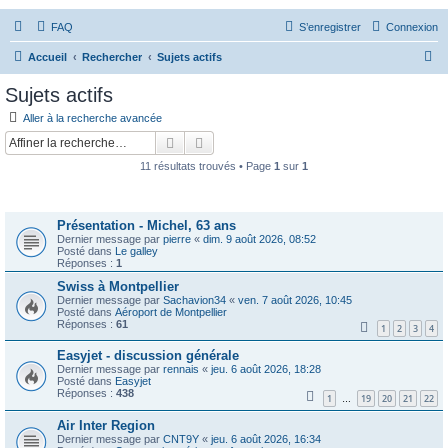
FAQ
S’enregistrer
Connexion
R
Accueil
Rechercher
Sujets actifs
e
Sujets actifs
c
Aller à la recherche avancée
h
Rechercher
Recherche avancée
e
11 résultats trouvés • Page
1
sur
1
r
Sujets
c
Présentation - Michel, 63 ans
h
Dernier message par
pierre
«
dim. 9 août 2026, 08:52
e
Posté dans
Le galley
Réponses :
1
r
Swiss à Montpellier
Dernier message par
Sachavion34
«
ven. 7 août 2026, 10:45
Posté dans
Aéroport de Montpellier
Réponses :
61
1
2
3
4
Easyjet - discussion générale
Dernier message par
rennais
«
jeu. 6 août 2026, 18:28
Posté dans
Easyjet
Réponses :
438
1
19
20
21
22
…
Air Inter Region
Dernier message par
CNT9Y
«
jeu. 6 août 2026, 16:34