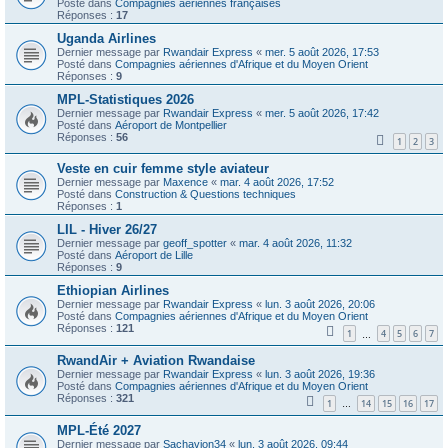
Posté dans
Compagnies aériennes françaises
Réponses :
17
Uganda Airlines
Dernier message par
Rwandair Express
«
mer. 5 août 2026, 17:53
Posté dans
Compagnies aériennes d'Afrique et du Moyen Orient
Réponses :
9
MPL-Statistiques 2026
Dernier message par
Rwandair Express
«
mer. 5 août 2026, 17:42
Posté dans
Aéroport de Montpellier
Réponses :
56
1
2
3
Veste en cuir femme style aviateur
Dernier message par
Maxence
«
mar. 4 août 2026, 17:52
Posté dans
Construction & Questions techniques
Réponses :
1
LIL - Hiver 26/27
Dernier message par
geoff_spotter
«
mar. 4 août 2026, 11:32
Posté dans
Aéroport de Lille
Réponses :
9
Ethiopian Airlines
Dernier message par
Rwandair Express
«
lun. 3 août 2026, 20:06
Posté dans
Compagnies aériennes d'Afrique et du Moyen Orient
Réponses :
121
1
4
5
6
7
…
RwandAir + Aviation Rwandaise
Dernier message par
Rwandair Express
«
lun. 3 août 2026, 19:36
Posté dans
Compagnies aériennes d'Afrique et du Moyen Orient
Réponses :
321
1
14
15
16
17
…
MPL-Été 2027
Dernier message par
Sachavion34
«
lun. 3 août 2026, 09:44