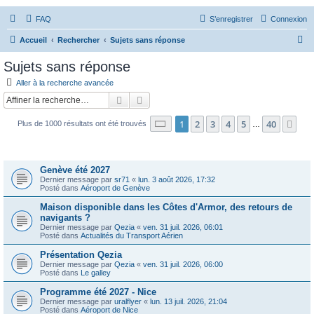
FAQ
S’enregistrer
Connexion
R
Accueil
Rechercher
Sujets sans réponse
e
Sujets sans réponse
c
Aller à la recherche avancée
h
Rechercher
Recherche avancée
e
Page
1
sur
40
1
2
3
4
5
40
Sui
Plus de 1000 résultats ont été trouvés
r
…
c
Sujets
h
Genève été 2027
e
Dernier message par
sr71
«
lun. 3 août 2026, 17:32
Posté dans
Aéroport de Genève
r
Maison disponible dans les Côtes d'Armor, des retours de
navigants ?
Dernier message par
Qezia
«
ven. 31 juil. 2026, 06:01
Posté dans
Actualités du Transport Aérien
Présentation Qezia
Dernier message par
Qezia
«
ven. 31 juil. 2026, 06:00
Posté dans
Le galley
Programme été 2027 - Nice
Dernier message par
uralflyer
«
lun. 13 juil. 2026, 21:04
Posté dans
Aéroport de Nice