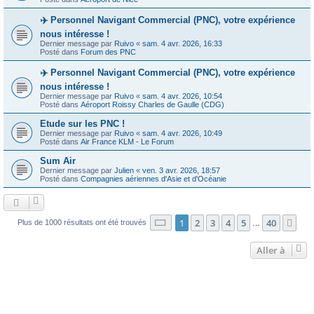
✈️ Personnel Navigant Commercial (PNC), votre expérience
nous intéresse !
Dernier message par
Ruivo
«
sam. 4 avr. 2026, 16:33
Posté dans
Forum des PNC
✈️ Personnel Navigant Commercial (PNC), votre expérience
nous intéresse !
Dernier message par
Ruivo
«
sam. 4 avr. 2026, 10:54
Posté dans
Aéroport Roissy Charles de Gaulle (CDG)
Etude sur les PNC !
Dernier message par
Ruivo
«
sam. 4 avr. 2026, 10:49
Posté dans
Air France KLM - Le Forum
Sum Air
Dernier message par
Julien
«
ven. 3 avr. 2026, 18:57
Posté dans
Compagnies aériennes d'Asie et d'Océanie
Page
1
sur
40
1
2
3
4
5
40
Sui
Plus de 1000 résultats ont été trouvés
…
Aller à