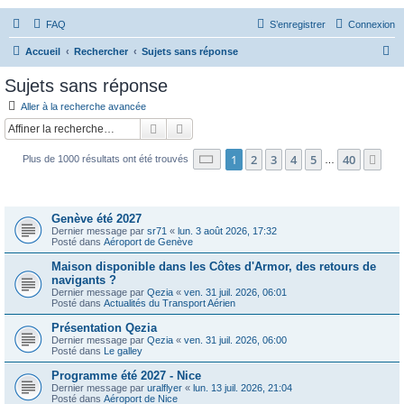
FAQ
S’enregistrer
Connexion
R
Accueil
Rechercher
Sujets sans réponse
e
Sujets sans réponse
c
Aller à la recherche avancée
h
Rechercher
Recherche avancée
e
Page
1
sur
40
1
2
3
4
5
40
Sui
Plus de 1000 résultats ont été trouvés
r
…
c
Sujets
h
Genève été 2027
e
Dernier message par
sr71
«
lun. 3 août 2026, 17:32
Posté dans
Aéroport de Genève
r
Maison disponible dans les Côtes d'Armor, des retours de
navigants ?
Dernier message par
Qezia
«
ven. 31 juil. 2026, 06:01
Posté dans
Actualités du Transport Aérien
Présentation Qezia
Dernier message par
Qezia
«
ven. 31 juil. 2026, 06:00
Posté dans
Le galley
Programme été 2027 - Nice
Dernier message par
uralflyer
«
lun. 13 juil. 2026, 21:04
Posté dans
Aéroport de Nice