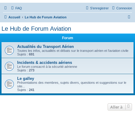
FAQ
S’enregistrer
Connexion
R
Accueil
Le Hub de Forum Aviation
e
Le Hub de Forum Aviation
c
Forum
h
e
Actualités du Transport Aérien
Toutes les infos, actualités et débats sur le transport aérien et l'aviation civile
r
Sujets :
691
c
Incidents & accidents aériens
Le forum consacré à la sécurité aérienne
h
Sujets :
273
e
Le galley
r
Présentations des membres, sujets divers, questions et suggestions sur le
site...
Sujets :
241
Aller à