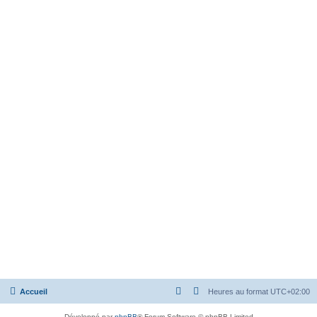
Accueil
Heures au format
UTC+02:00
Développé par
phpBB
® Forum Software © phpBB Limited