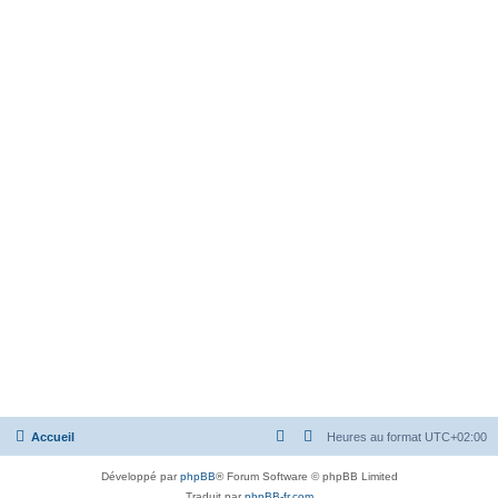
Accueil
Heures au format
UTC+02:00
Développé par
phpBB
® Forum Software © phpBB Limited
Traduit par
phpBB-fr.com