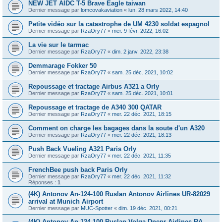
NEW JET AIDC T-5 Brave Eagle taiwan
Dernier message par
lomcovakaviation
«
lun. 28 mars 2022, 14:40
Petite vidéo sur la catastrophe de UM 4230 soldat espagnol
Dernier message par
RzaOry77
«
mer. 9 févr. 2022, 16:02
La vie sur le tarmac
Dernier message par
RzaOry77
«
dim. 2 janv. 2022, 23:38
Demmarage Fokker 50
Dernier message par
RzaOry77
«
sam. 25 déc. 2021, 10:02
Repoussage et tractage Airbus A321 a Orly
Dernier message par
RzaOry77
«
sam. 25 déc. 2021, 10:01
Repoussage et tractage de A340 300 QATAR
Dernier message par
RzaOry77
«
mer. 22 déc. 2021, 18:15
Comment on charge les bagages dans la soute d'un A320
Dernier message par
RzaOry77
«
mer. 22 déc. 2021, 18:13
Push Back Vueling A321 Paris Orly
Dernier message par
RzaOry77
«
mer. 22 déc. 2021, 11:35
FrenchBee push back Paris Orly
Dernier message par
RzaOry77
«
mer. 22 déc. 2021, 11:32
Réponses :
1
(4K) Antonov An-124-100 Ruslan Antonov Airlines UR-82029
arrival at Munich Airport
Dernier message par
MUC-Spotter
«
dim. 19 déc. 2021, 00:21
(4K) Antonov An-124-100 Ruslan Volga Dnepr Airlines RA-