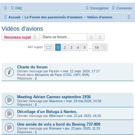
FAQ
S’enregistrer
Connexion
R
Accueil
Le Forum des passionnés d'aviation
Vidéos d'avions
e
Vidéos d'avions
c
Rechercher
Recherche avanc
Nouveau sujet
h
e
Page
1
sur
18
1
2
3
4
5
18
Suivante
447 sujets
…
r
Annonces
c
Charte du forum
h
Dernier message par
Flyzen
«
mer. 21 sept. 2016, 17:17
Posté dans
Aéroports de Paris (CDG, ORY, BVA)
e
Réponses :
2
r
Sujets
Meeting Aérien Cannes septembre 1936
Dernier message par
Maxence
«
mar. 19 mai 2026, 14:39
Réponses :
2
Décollage d'un Beluga à Nantes.
Dernier message par
BBernard
«
mar. 22 juil. 2025, 16:25
Une année de vols a bord du Boeing 737-800
Dernier message par
Romane
«
jeu. 23 janv. 2025, 11:33
Réponses :
1