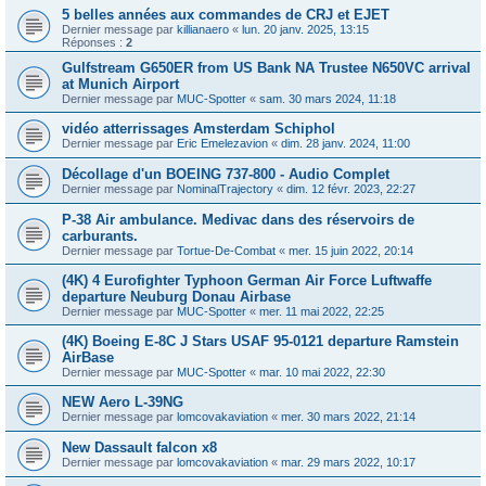
5 belles années aux commandes de CRJ et EJET
Dernier message par
killianaero
«
lun. 20 janv. 2025, 13:15
Réponses :
2
Gulfstream G650ER from US Bank NA Trustee N650VC arrival
at Munich Airport
Dernier message par
MUC-Spotter
«
sam. 30 mars 2024, 11:18
vidéo atterrissages Amsterdam Schiphol
Dernier message par
Eric Emelezavion
«
dim. 28 janv. 2024, 11:00
Décollage d'un BOEING 737-800 - Audio Complet
Dernier message par
NominalTrajectory
«
dim. 12 févr. 2023, 22:27
P-38 Air ambulance. Medivac dans des réservoirs de
carburants.
Dernier message par
Tortue-De-Combat
«
mer. 15 juin 2022, 20:14
(4K) 4 Eurofighter Typhoon German Air Force Luftwaffe
departure Neuburg Donau Airbase
Dernier message par
MUC-Spotter
«
mer. 11 mai 2022, 22:25
(4K) Boeing E-8C J Stars USAF 95-0121 departure Ramstein
AirBase
Dernier message par
MUC-Spotter
«
mar. 10 mai 2022, 22:30
NEW Aero L-39NG
Dernier message par
lomcovakaviation
«
mer. 30 mars 2022, 21:14
New Dassault falcon x8
Dernier message par
lomcovakaviation
«
mar. 29 mars 2022, 10:17