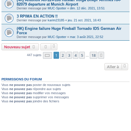
82079 departure at Munich Airport
Dernier message par
MUC-Spotter
«
dim. 12 déc. 2021, 13:51
3 RPIMA EN ACTION !!
Dernier message par
karim23185
«
jeu. 21 oct. 2021, 16:43
(4K) Engine failure Huge Fireball Tornado IDS German Air
Force
Dernier message par
MUC-Spotter
«
mar. 3 août 2021, 22:52
Nouveau sujet
Page
1
sur
18
1
2
3
4
5
18
Suivante
447 sujets
…
Aller à
PERMISSIONS DU FORUM
Vous
ne pouvez pas
poster de nouveaux sujets
Vous
ne pouvez pas
répondre aux sujets
Vous
ne pouvez pas
modifier vos messages
Vous
ne pouvez pas
supprimer vos messages
Vous
ne pouvez pas
joindre des fichiers