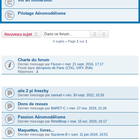
Vol en immersion
Pilotage Aéromodélisme
Rechercher
Recherche avanc
Nouveau sujet
4 sujets • Page
1
sur
1
Annonces
Charte du forum
Dernier message par
Flyzen
«
mer. 21 sept. 2016, 17:17
Posté dans
Aéroports de Paris (CDG, ORY, BVA)
Réponses :
2
Sujets
aile 2 pi freezby
Dernier message par
samuel
«
ven. 30 sept. 2022, 10:26
Dons de revues
Dernier message par
BARET-C
«
mer. 27 nov. 2019, 21:26
Passion Aéromodélisme
Dernier message par
RimeBoop
«
mar. 15 oct. 2019, 16:17
Maquettes, livres...
Dernier message par
Suzanne.B
«
sam. 11 juin 2016, 16:51