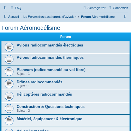
FAQ
S’enregistrer
Connexion
R
Accueil
Le Forum des passionnés d'aviation
Forum Aéromodélisme
e
Forum Aéromodélisme
c
Forum
h
e
Avions radiocommandés électriques
r
Avions radiocommandés thermiques
c
h
Planeurs (radicommandé ou vol libre)
e
Sujets :
1
r
Drônes radiocommandés
Sujets :
1
Hélicoptères radiocommandés
Construction & Questions techniques
Sujets :
3
Matériel, équipement & électronique