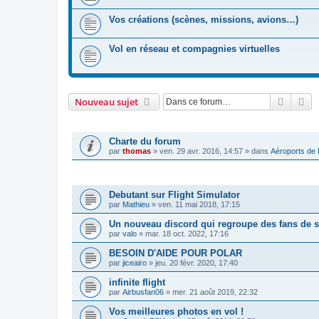
Vos créations (scènes, missions, avions…)
Vol en réseau et compagnies virtuelles
Recher
Re
Nouveau sujet
ANNONCES
Charte du forum
par
thomas
»
ven. 29 avr. 2016, 14:57
» dans
Aéroports de
SUJETS
Debutant sur Flight Simulator
par
Mathieu
»
ven. 11 mai 2018, 17:15
Un nouveau discord qui regroupe des fans de s
par
valo
»
mar. 18 oct. 2022, 17:16
BESOIN D'AIDE POUR POLAR
par
jiceairo
»
jeu. 20 févr. 2020, 17:40
infinite flight
par
Airbusfan06
»
mer. 21 août 2019, 22:32
Vos meilleures photos en vol !