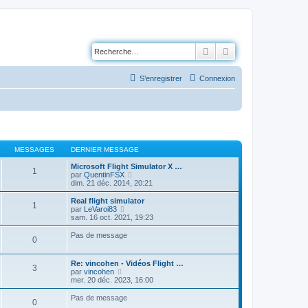
Rechercher
Recherche avancé
S’enregistrer
Connexion
MESSAGES
DERNIER MESSAGE
Microsoft Flight Simulator X …
1
V
par
QuentinFSX
o
dim. 21 déc. 2014, 20:21
i
r
Real flight simulator
1
l
V
par
LeVaroi83
e
o
sam. 16 oct. 2021, 19:23
d
i
e
r
Pas de message
0
r
l
n
e
i
d
Re: vincohen - Vidéos Flight …
e
e
3
V
par
vincohen
r
r
o
mer. 20 déc. 2023, 16:00
m
n
i
e
i
r
Pas de message
s
e
0
l
s
r