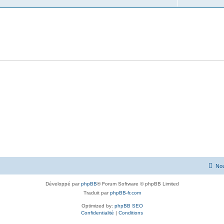
Nou
Développé par
phpBB
® Forum Software © phpBB Limited
Traduit par
phpBB-fr.com
Optimized by:
phpBB SEO
Confidentialité
|
Conditions