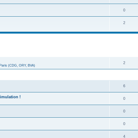
0
2
cher
cherche avancée
RÉPONSES
2
 Paris (CDG, ORY, BVA)
RÉPONSES
6
imulation !
0
0
0
4