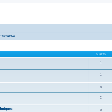
t Simulator
SUJETS
1
1
0
2
echniques
0