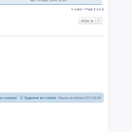
dim. 14 sept. 2014, 16:10
5 sujets • Page
1
sur
1
Aller à
s contacter
Supprimer les cookies
Heures au format
UTC+02:00