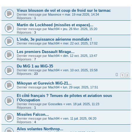
Sujets
Vieux blouson de vol et coup de froid sur le tarmac
Dernier message par
Maxence
«
mar. 19 mai 2026, 14:34
Réponses :
1
Martin de Lockheed (missiles et espace)...
Dernier message par
Mach94
«
jeu. 26 févr. 2026, 15:20
Réponses :
3
L'inde, 3e puissance aérienne mondiale !
Dernier message par
Mach94
«
mer. 22 oct. 2025, 17:02
Les premiers Dassault Mirage...
Dernier message par
Mach94
«
dim. 12 oct. 2025, 13:47
Réponses :
7
Du MiG 1 au MiG-35
Dernier message par
Mach94
«
ven. 10 oct. 2025, 15:58
Réponses :
23
1
2
Mikoyan et Gurevich MiG-21...
Dernier message par
Mach94
«
lun. 29 sept. 2025, 17:51
Et côté français ? Tenues de pilotes et aviation sous
l’Occupation
Dernier message par
Gosselies
«
ven. 18 juil. 2025, 11:23
Réponses :
1
Missiles Falcon...
Dernier message par
Mach94
«
ven. 11 juil. 2025, 06:20
Réponses :
4
Ailes volantes Northrop...