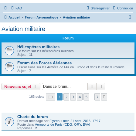
FAQ
S’enregistrer
Connexion
R
Accueil
Forum Aéronautique
Aviation militaire
e
Aviation militaire
c
Forum
h
e
Hélicoptères militaires
Le forum sur les hélicoptères militaires
r
Sujets :
11
c
Forum des Forces Aériennes
Discussions sur les Armées de l'Air en Europe et dans le reste du monde.
h
Sujets :
7
e
r
Rechercher
Recherche avanc
Nouveau sujet
Page
1
sur
7
1
2
3
4
5
7
Suivante
163 sujets
…
Annonces
Charte du forum
Dernier message par
Flyzen
«
mer. 21 sept. 2016, 17:17
Posté dans
Aéroports de Paris (CDG, ORY, BVA)
Réponses :
2