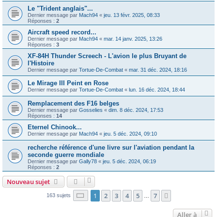
Le "Trident anglais"...
Dernier message par
Mach94
«
jeu. 13 févr. 2025, 08:33
Réponses :
2
Aircraft speed record...
Dernier message par
Mach94
«
mar. 14 janv. 2025, 13:26
Réponses :
3
XF-84H Thunder Screech - L'avion le plus Bruyant de
l'Histoire
Dernier message par
Tortue-De-Combat
«
mar. 31 déc. 2024, 18:16
Le Mirage III Peint en Rose
Dernier message par
Tortue-De-Combat
«
lun. 16 déc. 2024, 18:44
Remplacement des F16 belges
Dernier message par
Gosselies
«
dim. 8 déc. 2024, 17:53
Réponses :
14
Eternel Chinook...
Dernier message par
Mach94
«
jeu. 5 déc. 2024, 09:10
recherche référence d'une livre sur l'aviation pendant la
seconde guerre mondiale
Dernier message par
Gally78
«
jeu. 5 déc. 2024, 06:19
Réponses :
2
Nouveau sujet
Page
1
sur
7
1
2
3
4
5
7
Suivante
163 sujets
…
Aller à