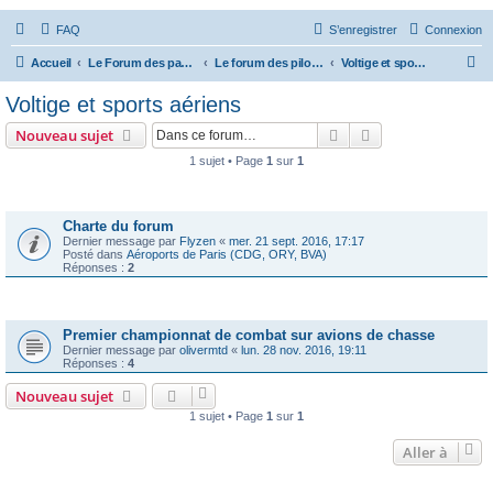
FAQ
S’enregistrer
Connexion
R
Accueil
Le Forum des passionnés d'aviation
Le forum des pilotes privés
Voltige et sports aériens
e
Voltige et sports aériens
c
Rechercher
Recherche avanc
Nouveau sujet
h
1 sujet • Page
1
sur
1
e
Annonces
r
c
Charte du forum
Dernier message par
Flyzen
«
mer. 21 sept. 2016, 17:17
h
Posté dans
Aéroports de Paris (CDG, ORY, BVA)
Réponses :
2
e
r
Sujets
Premier championnat de combat sur avions de chasse
Dernier message par
olivermtd
«
lun. 28 nov. 2016, 19:11
Réponses :
4
Nouveau sujet
1 sujet • Page
1
sur
1
Aller à