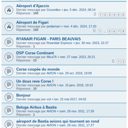
Aéroport d'Ajaccio
Dernier message par
Gosselies
«
jeu. 5 déc. 2024, 08:14
Réponses :
100
1
2
3
4
5
6
Aéroport de Figari
Dernier message par
pediamart
«
mer. 4 déc. 2024, 17:20
Réponses :
150
1
5
6
7
8
…
RYANAIR FIGARI - PARIS BEAUVAIS
Dernier message par
Rwandair Express
«
jeu. 30 nov. 2023, 22:27
Réponses :
1
DSP Corse Continent
Dernier message par
Mica76
«
mer. 27 sept. 2023, 20:21
Réponses :
23
1
2
Corse coupée du monde
Dernier message par
AVION
«
lun. 29 oct. 2018, 19:09
Un doux reve Corse !
Dernier message par
AVION
«
lun. 15 janv. 2018, 19:10
Réponses :
10
Bonjour
Dernier message par
vot
«
lun. 22 mai 2017, 04:02
Beluga Airbus à Bastia
Dernier message par
AVION
«
sam. 26 nov. 2011, 17:28
Réponses :
1
aéroport de Bastia avions qui tournent en rond
Dernier message par
AVION
«
sam. 26 nov. 2011, 17:27