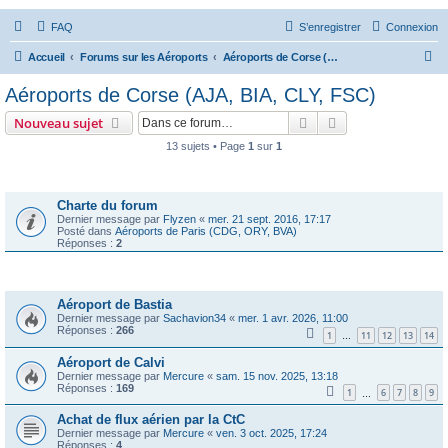
FAQ
S’enregistrer
Connexion
R
Accueil
Forums sur les Aéroports
Aéroports de Corse (AJA, BIA, CLY, FSC)
e
Aéroports de Corse (AJA, BIA, CLY, FSC)
c
Rechercher
Recherche avanc
Nouveau sujet
h
13 sujets • Page
1
sur
1
e
Annonces
r
c
Charte du forum
Dernier message par
Flyzen
«
mer. 21 sept. 2016, 17:17
h
Posté dans
Aéroports de Paris (CDG, ORY, BVA)
Réponses :
2
e
r
Sujets
Aéroport de Bastia
Dernier message par
Sachavion34
«
mer. 1 avr. 2026, 11:00
Réponses :
266
1
11
12
13
14
…
Aéroport de Calvi
Dernier message par
Mercure
«
sam. 15 nov. 2025, 13:18
Réponses :
169
1
6
7
8
9
…
Achat de flux aérien par la CtC
Dernier message par
Mercure
«
ven. 3 oct. 2025, 17:24
Réponses :
4