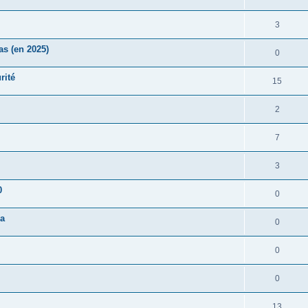
3
s (en 2025)
0
rité
15
2
7
3
0
0
ia
0
0
0
13