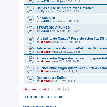
par
AVION
»
jeu. 28 janv. 2010, 10:49
Qantas signe un accord avec Emirates
par
Flyzen
»
jeu. 6 sept. 2012, 10:09
Air Australia
par
AVION
»
sam. 3 sept. 2011, 11:59
STRATEGIC AIRLINES
par
AVION
»
lun. 13 sept. 2010, 13:23
Une faillite de Qantas? Possible selon l'ex DG
par
thomas
»
sam. 16 juil. 2011, 19:49
Jetstar va ouvrir Melbourne-Pékin via Singapou
par
thomas
»
mer. 13 juil. 2011, 16:55
Alliance entre Virgin Australia et Singapore Air
par
thomas
»
mar. 7 juin 2011, 10:51
Alliance entre Virgin Australia et Air New Zeala
par
thomas
»
mer. 18 mai 2011, 11:07
Qantas ouvre Dallas
par
thomas
»
lun. 16 mai 2011, 18:11
Nouveau sujet
Retourner à l’index du forum