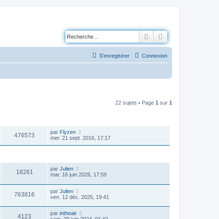
Rechercher
Recherche avancé
S’enregistrer
Connexion
22 sujets • Page
1
sur
1
VUES
DERNIER MESSAGE
par
Flyzen
476573
mer. 21 sept. 2016, 17:17
VUES
DERNIER MESSAGE
par
Julien
18261
mar. 16 juin 2026, 17:59
par
Julien
763816
ven. 12 déc. 2025, 19:41
par
intheair
4123