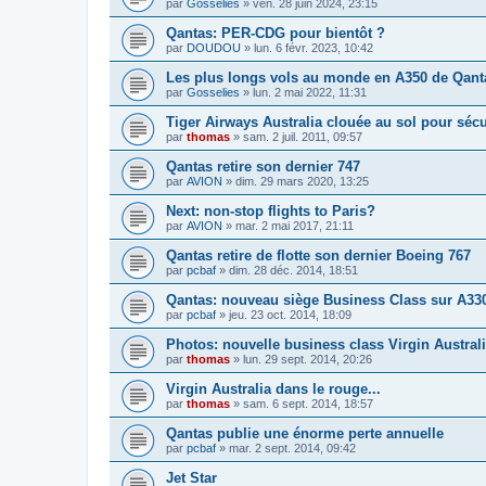
par
Gosselies
»
ven. 28 juin 2024, 23:15
Qantas: PER-CDG pour bientôt ?
par
DOUDOU
»
lun. 6 févr. 2023, 10:42
Les plus longs vols au monde en A350 de Qanta
par
Gosselies
»
lun. 2 mai 2022, 11:31
Tiger Airways Australia clouée au sol pour sécu
par
thomas
»
sam. 2 juil. 2011, 09:57
Qantas retire son dernier 747
par
AVION
»
dim. 29 mars 2020, 13:25
Next: non-stop flights to Paris?
par
AVION
»
mar. 2 mai 2017, 21:11
Qantas retire de flotte son dernier Boeing 767
par
pcbaf
»
dim. 28 déc. 2014, 18:51
Qantas: nouveau siège Business Class sur A33
par
pcbaf
»
jeu. 23 oct. 2014, 18:09
Photos: nouvelle business class Virgin Austral
par
thomas
»
lun. 29 sept. 2014, 20:26
Virgin Australia dans le rouge...
par
thomas
»
sam. 6 sept. 2014, 18:57
Qantas publie une énorme perte annuelle
par
pcbaf
»
mar. 2 sept. 2014, 09:42
Jet Star