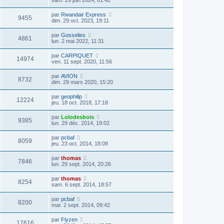
sam. 29 juin 2024, 01:42
par
Rwandair Express
9455
dim. 29 oct. 2023, 19:11
par
Gosselies
4861
lun. 2 mai 2022, 11:31
par
CARPIQUET
14974
ven. 11 sept. 2020, 11:56
par
AVION
8732
dim. 29 mars 2020, 15:20
par
geophilip
12224
jeu. 18 oct. 2018, 17:18
par
Lolodesbois
9385
lun. 29 déc. 2014, 19:02
par
pcbaf
8059
jeu. 23 oct. 2014, 18:09
par
thomas
7846
lun. 29 sept. 2014, 20:26
par
thomas
8254
sam. 6 sept. 2014, 18:57
par
pcbaf
8200
mar. 2 sept. 2014, 09:42
par
Flyzen
17616