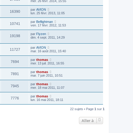
mer. 26 févr. 2014, 15:55
par
AVION
16390
lun. 25 févr. 2013, 11:05
par
Beflightman
10741
ven. 17 févr. 2012, 11:53
par
Flyzen
19198
dim. 4 sept. 2011, 14:29
par
AVION
11727
mar. 16 août 2011, 15:40
par
thomas
7694
mer. 13 juil. 2011, 16:55
par
thomas
7891
mar. 7 juin 2011, 10:51
par
thomas
7945
mer. 18 mai 2011, 11:07
par
thomas
7776
lun. 16 mai 2011, 18:11
22 sujets • Page
1
sur
1
Aller à