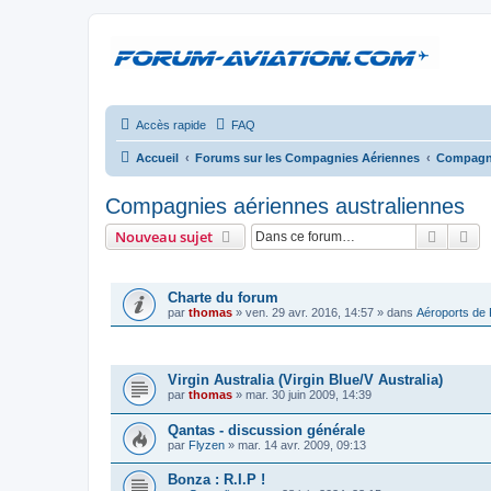
Accès rapide
FAQ
Accueil
Forums sur les Compagnies Aériennes
Compagni
Compagnies aériennes australiennes
Recher
Re
Nouveau sujet
ANNONCES
Charte du forum
par
thomas
»
ven. 29 avr. 2016, 14:57
» dans
Aéroports de
SUJETS
Virgin Australia (Virgin Blue/V Australia)
par
thomas
»
mar. 30 juin 2009, 14:39
Qantas - discussion générale
par
Flyzen
»
mar. 14 avr. 2009, 09:13
Bonza : R.I.P !