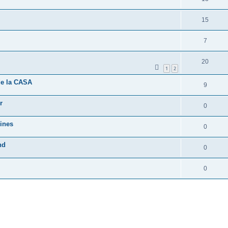
15
7
20
1
2
 de la CASA
9
r
0
lines
0
nd
0
0