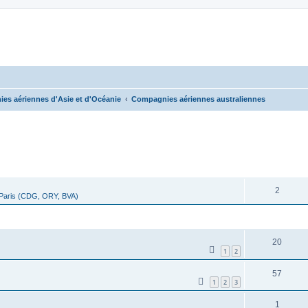
es aériennes d'Asie et d'Océanie
Compagnies aériennes australiennes
cher
cherche avancée
RÉPONSES
2
 Paris (CDG, ORY, BVA)
RÉPONSES
20
1
2
57
1
2
3
1