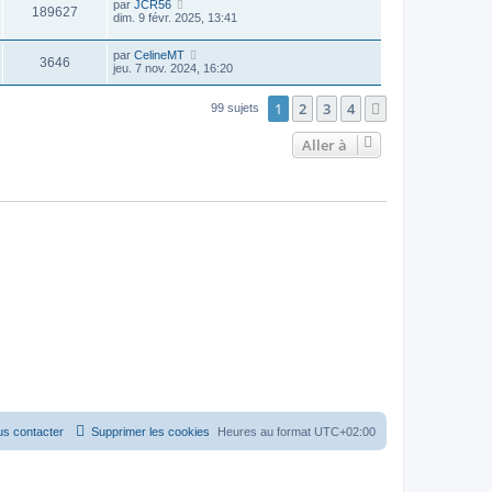
par
JCR56
189627
dim. 9 févr. 2025, 13:41
par
CelineMT
3646
jeu. 7 nov. 2024, 16:20
1
2
3
4
Suivante
99 sujets
Aller à
s contacter
Supprimer les cookies
Heures au format
UTC+02:00