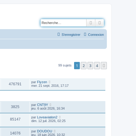
Rechercher
Recherche avancé
S’enregistrer
Connexion
1
2
3
4
Suivante
99 sujets
VUES
DERNIER MESSAGE
par
Flyzen
476791
mer. 21 sept. 2016, 17:17
VUES
DERNIER MESSAGE
par
CNT9Y
3825
jeu. 6 août 2026, 16:34
par
Loveaviation2
85147
dim. 12 juil. 2026, 02:25
par
DOUDOU
14076
jeu. 18 juin 2026, 10:32