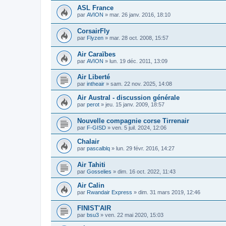
ASL France
par
AVION
»
mar. 26 janv. 2016, 18:10
CorsairFly
par
Flyzen
»
mar. 28 oct. 2008, 15:57
Air Caraïbes
par
AVION
»
lun. 19 déc. 2011, 13:09
Air Liberté
par
intheair
»
sam. 22 nov. 2025, 14:08
Air Austral - discussion générale
par
perot
»
jeu. 15 janv. 2009, 18:57
Nouvelle compagnie corse Tirrenair
par
F-GISD
»
ven. 5 juil. 2024, 12:06
Chalair
par
pascalblq
»
lun. 29 févr. 2016, 14:27
Air Tahiti
par
Gosselies
»
dim. 16 oct. 2022, 11:43
Air Calin
par
Rwandair Express
»
dim. 31 mars 2019, 12:46
FINIST'AIR
par
bsu3
»
ven. 22 mai 2020, 15:03