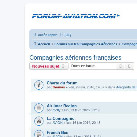
Accès rapide
FAQ
Accueil
Forums sur les Compagnies Aériennes
Compagni
Compagnies aériennes françaises
Recher
Re
Nouveau sujet
ANNONCES
Charte du forum
par
thomas
»
ven. 29 avr. 2016, 14:57
» dans
Aéroports de
SUJETS
Air Inter Region
par
mcfly
»
lun. 23 févr. 2026, 22:17
La Compagnie
par
AVION
»
lun. 16 juin 2014, 20:43
French Bee
par
AVION
»
dim. 13 mai 2018, 21:14