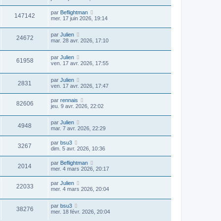
par
Beflightman
147142
mer. 17 juin 2026, 19:14
par
Julien
24672
mar. 28 avr. 2026, 17:10
par
Julien
61958
ven. 17 avr. 2026, 17:55
par
Julien
2831
ven. 17 avr. 2026, 17:47
par
rennais
82606
jeu. 9 avr. 2026, 22:02
par
Julien
4948
mar. 7 avr. 2026, 22:29
par
bsu3
3267
dim. 5 avr. 2026, 10:36
par
Beflightman
2014
mer. 4 mars 2026, 20:17
par
Julien
22033
mer. 4 mars 2026, 20:04
par
bsu3
38276
mer. 18 févr. 2026, 20:04