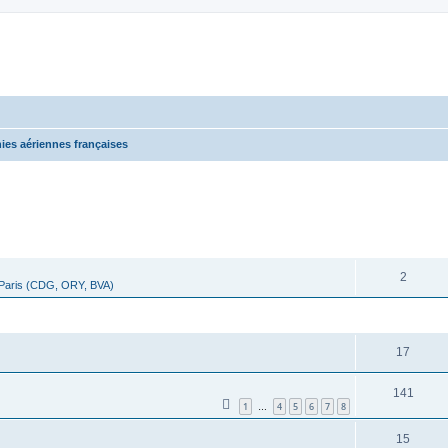
es aériennes françaises
cher
cherche avancée
RÉPONSES
2
 Paris (CDG, ORY, BVA)
RÉPONSES
17
141
1
4
5
6
7
8
…
15