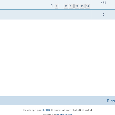
464
1
20
21
22
23
24
…
0
Nou
Développé par
phpBB
® Forum Software © phpBB Limited
Traduit par
phpBB-fr.com