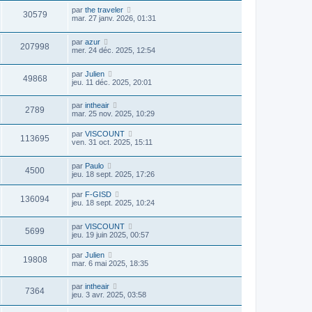
par
the traveler
30579
mar. 27 janv. 2026, 01:31
par
azur
207998
mer. 24 déc. 2025, 12:54
par
Julien
49868
jeu. 11 déc. 2025, 20:01
par
intheair
2789
mar. 25 nov. 2025, 10:29
par
VISCOUNT
113695
ven. 31 oct. 2025, 15:11
par
Paulo
4500
jeu. 18 sept. 2025, 17:26
par
F-GISD
136094
jeu. 18 sept. 2025, 10:24
par
VISCOUNT
5699
jeu. 19 juin 2025, 00:57
par
Julien
19808
mar. 6 mai 2025, 18:35
par
intheair
7364
jeu. 3 avr. 2025, 03:58