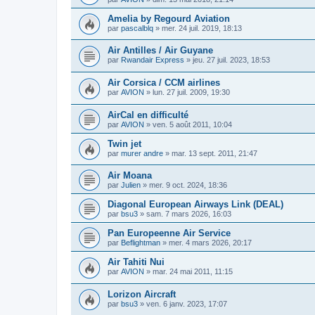
Amelia by Regourd Aviation
par
pascalblq
»
mer. 24 juil. 2019, 18:13
Air Antilles / Air Guyane
par
Rwandair Express
»
jeu. 27 juil. 2023, 18:53
Air Corsica / CCM airlines
par
AVION
»
lun. 27 juil. 2009, 19:30
AirCal en difficulté
par
AVION
»
ven. 5 août 2011, 10:04
Twin jet
par
murer andre
»
mar. 13 sept. 2011, 21:47
Air Moana
par
Julien
»
mer. 9 oct. 2024, 18:36
Diagonal European Airways Link (DEAL)
par
bsu3
»
sam. 7 mars 2026, 16:03
Pan Europeenne Air Service
par
Beflightman
»
mer. 4 mars 2026, 20:17
Air Tahiti Nui
par
AVION
»
mar. 24 mai 2011, 11:15
Lorizon Aircraft
par
bsu3
»
ven. 6 janv. 2023, 17:07