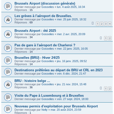
Brussels Airport (discussion générale)
Dernier message par
Gosselies
«
lun. 4 août 2025, 16:34
Réponses :
15
Les grèves à l'aéroport de Bruxelles.
Dernier message par
Gosselies
«
mer. 25 juin 2025, 18:32
Réponses :
69
1
2
3
4
Brussels Airport : été 2025
Dernier message par
Gosselies
«
mer. 2 avr. 2025, 20:09
Réponses :
34
1
2
Pas de gare à l'aéroport de Charleroi ?
Dernier message par
Gosselies
«
mer. 22 janv. 2025, 16:05
Réponses :
14
Bruxelles (BRU) - Hiver 24/25
Dernier message par
Gosselies
«
jeu. 16 janv. 2025, 09:52
Réponses :
14
Destinations préférées au départ de BRU et CRL en 2023
Dernier message par
Gosselies
«
ven. 6 déc. 2024, 21:47
BRU : histoire belge ...
Dernier message par
Gosselies
«
jeu. 21 nov. 2024, 15:48
Réponses :
36
1
2
Visite du Pape à Luxembourg et à Bruxelles
Dernier message par
Gosselies
«
ven. 27 sept. 2024, 18:00
Nouveau permis d'exploitation pour Brussels Airport
Dernier message par
Nelly
«
mar. 20 août 2024, 23:59
Réponses :
1