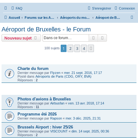
FAQ
S’enregistrer
Connexion
R
Accueil
Forums sur les Aéroports
Aéroports du monde - le Forum
Aéroport de Bruxelles - le Forum
e
Aéroport de Bruxelles - le Forum
c
Rechercher
Recherche avanc
Nouveau sujet
h
e
1
2
3
4
Suivante
100 sujets
r
Annonces
c
Charte du forum
h
Dernier message par
Flyzen
«
mer. 21 sept. 2016, 17:17
Posté dans
Aéroports de Paris (CDG, ORY, BVA)
e
Réponses :
2
r
Sujets
Photos d'avions à Bruxelles
Dernier message par
Airbusfan
«
ven. 13 avr. 2018, 17:14
Réponses :
11
Programme été 2026
Dernier message par
Rapson
«
mer. 3 déc. 2025, 21:31
Brussels Airport : hiver 25/26
Dernier message par
VISCOUNT
«
dim. 14 sept. 2025, 00:36
Réponses :
2