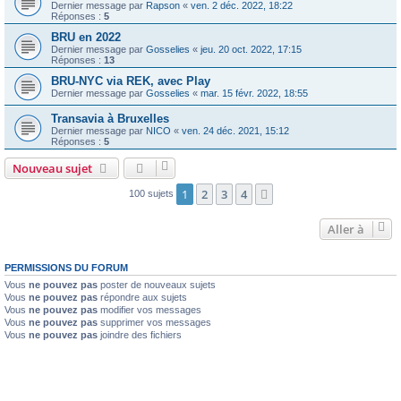
Dernier message par
Rapson
«
ven. 2 déc. 2022, 18:22
Réponses :
5
BRU en 2022
Dernier message par
Gosselies
«
jeu. 20 oct. 2022, 17:15
Réponses :
13
BRU-NYC via REK, avec Play
Dernier message par
Gosselies
«
mar. 15 févr. 2022, 18:55
Transavia à Bruxelles
Dernier message par
NICO
«
ven. 24 déc. 2021, 15:12
Réponses :
5
Nouveau sujet
1
2
3
4
Suivante
100 sujets
Aller à
PERMISSIONS DU FORUM
Vous
ne pouvez pas
poster de nouveaux sujets
Vous
ne pouvez pas
répondre aux sujets
Vous
ne pouvez pas
modifier vos messages
Vous
ne pouvez pas
supprimer vos messages
Vous
ne pouvez pas
joindre des fichiers