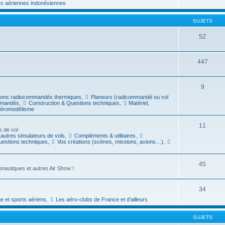
s aériennes indonésiennes
SUJETS
52
447
9
ions radiocommandés thermiques
,
Planeurs (radicommandé ou vol
mmandés
,
Construction & Questions techniques
,
Matériel,
Aéromodélisme
11
s de vol
 autres simulateurs de vols
,
Compléments & utilitaires
,
 questions techniques
,
Vos créations (scènes, missions, avions…)
,
45
nautiques et autres Air Show !
34
ge et sports aériens
,
Les aéro-clubs de France et d'ailleurs
SUJETS