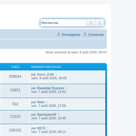
Rechercher
Recherche avancé
S’enregistrer
Connexion
Nous sommes le sam. 8 août 2026, 00:07
VUES
DERNIER MESSAGE
par
Xorry_GVA
209044
sam. 8 août 2026, 00:02
par
Rwandair Express
33851
ven. 7 août 2026, 22:43
par
Sebo
532
ven. 7 août 2026, 17:09
par
Sachavion34
21525
ven. 7 août 2026, 10:45
par
NICO
150152
ven. 7 août 2026, 09:13