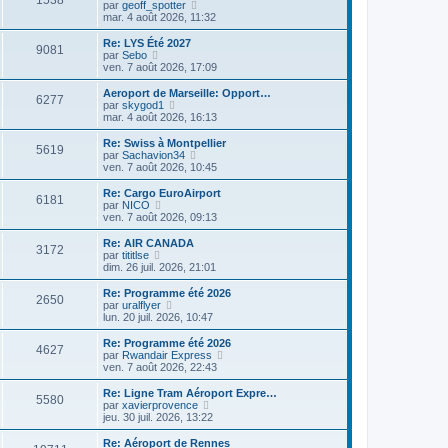
1538
r
l
V
par
geoff_spotter
a
m
n
e
o
mar. 4 août 2026, 11:32
g
e
i
d
i
e
s
e
e
r
Re: LYS Été 2027
s
r
9081
r
l
V
par
Sebo
a
m
n
e
o
ven. 7 août 2026, 17:09
g
e
i
d
i
e
s
e
e
r
Aeroport de Marseille: Opport…
s
r
6277
r
l
V
par
skygod1
a
m
n
e
o
mar. 4 août 2026, 16:13
g
e
i
d
i
e
s
e
e
r
Re: Swiss à Montpellier
s
r
5619
r
l
V
par
Sachavion34
a
m
n
e
o
ven. 7 août 2026, 10:45
g
e
i
d
i
e
s
e
e
r
Re: Cargo EuroAirport
s
r
6181
r
l
V
par
NICO
a
m
n
e
o
ven. 7 août 2026, 09:13
g
e
i
d
i
e
s
e
e
r
Re: AIR CANADA
s
r
3172
r
l
V
par
tititlse
a
m
n
e
o
dim. 26 juil. 2026, 21:01
g
e
i
d
i
e
s
e
e
r
Re: Programme été 2026
s
r
2650
r
l
V
par
uralflyer
a
m
n
e
o
lun. 20 juil. 2026, 10:47
g
e
i
d
i
e
s
e
e
r
Re: Programme été 2026
s
r
4627
r
l
V
par
Rwandair Express
a
m
n
e
o
ven. 7 août 2026, 22:43
g
e
i
d
i
e
s
e
e
r
Re: Ligne Tram Aéroport Expre…
s
r
5580
r
l
V
par
xavierprovence
a
m
n
e
o
jeu. 30 juil. 2026, 13:22
g
e
i
d
i
e
s
e
e
r
Re: Aéroport de Rennes
s