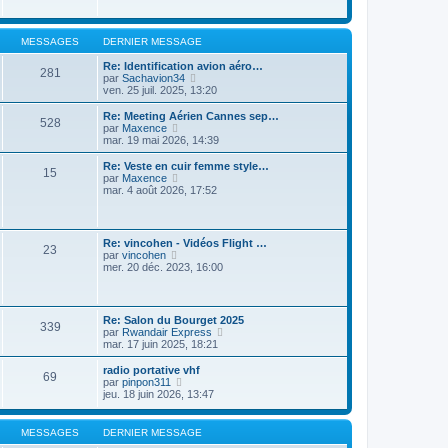
i
r
r
a
r
m
n
g
l
e
i
e
e
s
MESSAGES
DERNIER MESSAGE
e
d
s
r
e
a
Re: Identification avion aéro…
m
281
r
g
V
par
Sachavion34
e
n
e
o
ven. 25 juil. 2025, 13:20
s
i
i
s
e
r
Re: Meeting Aérien Cannes sep…
a
528
r
l
V
par
Maxence
g
m
e
o
mar. 19 mai 2026, 14:39
e
e
d
i
s
e
r
Re: Veste en cuir femme style…
s
15
r
l
V
par
Maxence
a
n
e
o
mar. 4 août 2026, 17:52
g
i
d
i
e
e
e
r
r
r
l
m
n
e
Re: vincohen - Vidéos Flight …
e
i
23
d
V
par
vincohen
s
e
e
o
mer. 20 déc. 2023, 16:00
s
r
r
i
a
m
n
r
g
e
i
l
e
s
e
e
s
Re: Salon du Bourget 2025
r
339
d
a
V
par
Rwandair Express
m
e
g
o
mar. 17 juin 2025, 18:21
e
r
e
i
s
n
r
s
radio portative vhf
i
69
l
a
V
par
pinpon311
e
e
g
o
jeu. 18 juin 2026, 13:47
r
d
e
i
m
e
r
e
r
l
MESSAGES
DERNIER MESSAGE
s
n
e
s