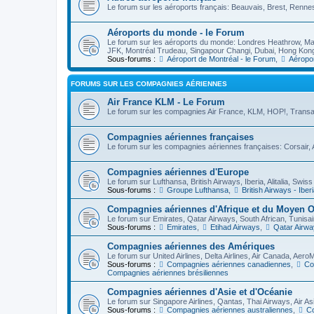
Le forum sur les aéroports français: Beauvais, Brest, Rennes
Aéroports du monde - le Forum
Le forum sur les aéroports du monde: Londres Heathrow, Mad
JFK, Montréal Trudeau, Singapour Changi, Dubai, Hong Kong,
Sous-forums :
Aéroport de Montréal - le Forum
,
Aéropor
FORUMS SUR LES COMPAGNIES AÉRIENNES
Air France KLM - Le Forum
Le forum sur les compagnies Air France, KLM, HOP!, Transav
Compagnies aériennes françaises
Le forum sur les compagnies aériennes françaises: Corsair, Aig
Compagnies aériennes d'Europe
Le forum sur Lufthansa, British Airways, Iberia, Alitalia, Swiss 
Sous-forums :
Groupe Lufthansa
,
British Airways - Iber
Compagnies aériennes d'Afrique et du Moyen O
Le forum sur Emirates, Qatar Airways, South African, Tunisair
Sous-forums :
Emirates
,
Etihad Airways
,
Qatar Airwa
Compagnies aériennes des Amériques
Le forum sur United Airlines, Delta Airlines, Air Canada, Aero
Sous-forums :
Compagnies aériennes canadiennes
,
Co
Compagnies aériennes brésiliennes
Compagnies aériennes d'Asie et d'Océanie
Le forum sur Singapore Airlines, Qantas, Thai Airways, Air Asia
Sous-forums :
Compagnies aériennes australiennes
,
Co