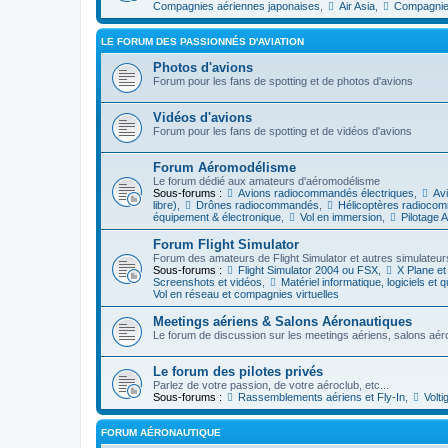
Compagnies aériennes japonaises
,
Air Asia
,
Compagnie
LE FORUM DES PASSIONNÉS D'AVIATION
Photos d'avions
Forum pour les fans de spotting et de photos d'avions
Vidéos d'avions
Forum pour les fans de spotting et de vidéos d'avions
Forum Aéromodélisme
Le forum dédié aux amateurs d'aéromodélisme
Sous-forums :
Avions radiocommandés électriques
,
Av
libre)
,
Drônes radiocommandés
,
Hélicoptères radioco
équipement & électronique
,
Vol en immersion
,
Pilotage 
Forum Flight Simulator
Forum des amateurs de Flight Simulator et autres simulateur
Sous-forums :
Flight Simulator 2004 ou FSX
,
X Plane et
Screenshots et vidéos
,
Matériel informatique, logiciels et
Vol en réseau et compagnies virtuelles
Meetings aériens & Salons Aéronautiques
Le forum de discussion sur les meetings aériens, salons aéro
Le forum des pilotes privés
Parlez de votre passion, de votre aéroclub, etc...
Sous-forums :
Rassemblements aériens et Fly-In
,
Volti
FORUM AÉRONAUTIQUE