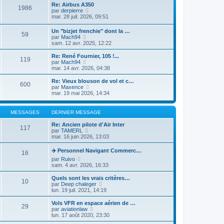
i
d
Re: Airbus A350
a
1986
e
e
V
par
derpierre
g
r
r
o
mar. 28 juil. 2026, 09:51
e
m
n
i
e
i
r
Un "bizjet frenchie" dont la …
s
e
59
l
V
par
Mach94
s
r
e
o
sam. 12 avr. 2025, 12:22
a
m
d
i
g
e
e
r
e
Re: René Fournier, 105 !...
s
r
119
l
V
par
Mach94
s
n
e
o
mar. 14 avr. 2026, 04:38
a
i
d
i
g
e
e
r
e
Re: Vieux blouson de vol et c…
r
600
r
l
V
par
Maxence
m
n
e
o
mar. 19 mai 2026, 14:34
e
i
d
i
s
e
e
r
s
r
r
l
a
MESSAGES
DERNIER MESSAGE
m
n
e
g
e
i
d
e
Re: Ancien pilote d'Air Inter
s
117
e
e
V
par
TAMERL
s
r
r
o
mar. 16 juin 2026, 13:03
a
m
n
i
g
e
i
r
✈️ Personnel Navigant Commerc…
e
s
16
e
l
s
V
r
par
Ruivo
e
a
o
m
sam. 4 avr. 2026, 16:33
d
g
i
e
e
e
r
s
Quels sont les vrais critères…
r
10
l
s
V
par
Deep chaleger
n
e
a
o
lun. 19 juil. 2021, 14:19
i
d
g
i
e
e
e
r
r
Vols VFR en espace aérien de …
29
r
l
m
V
par
aviationlaw
n
e
e
o
lun. 17 août 2020, 23:30
i
d
s
i