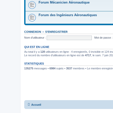
Forum Mécanicien Aéronautique
Forum des Ingénieurs Aéronautiques
CONNEXION
•
S’ENREGISTRER
Nom d’utilisateur :
Mot de passe :
QUI EST EN LIGNE
Au total il y a
128
utilisateurs en ligne : 4 enregistrés, 0 invisible et 124 i
Le record du nombre d’utilisateurs en ligne est de
4717
, le sam. 7 juin 2
STATISTIQUES
135275
messages •
6984
sujets •
3537
membres • Le membre enregistré 
Accueil