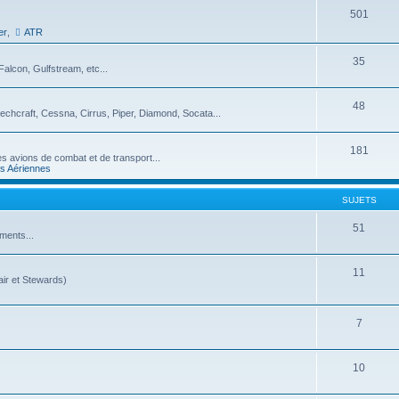
501
er
,
ATR
35
alcon, Gulfstream, etc...
48
echcraft, Cessna, Cirrus, Piper, Diamond, Socata...
181
, les avions de combat et de transport...
s Aériennes
SUJETS
51
ments...
11
ir et Stewards)
7
10