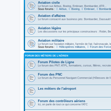
Aviation civile
Le forum sur Airbus, Boeing, Embraer, Bombardier, ATR...
Sous-forums :
Airbus
,
Boeing
,
Embraer
,
Bombardi
Aviation d'affaires
Le forum consacré aux business jets: Bombardier, Dassault F
Aviation légère
Les discussions sur les principaux constructeurs : Robin, Be
Aviation militaire
Le forum sur l'aviation militaire, l'armée de l'air, l'aéronavale
Sous-forums :
Hélicoptères militaires
,
Forum des Force
FORUM DES MÉTIERS DE L'AÉRIEN
Forum Pilotes de Ligne
Le forum des PNT: ATPL, formations, cursus, filières, recrute
Forum des PNC
Le forum du Personnel Navigant Commercial (Hôtesses de l'a
Les métiers de l'aéroport
Forum des contrôleurs aériens
Ici, on parle de tout ce qui concerne l'ATC