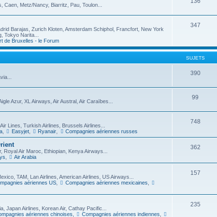
136
, Caen, Metz/Nancy, Biarritz, Pau, Toulon...
347
rid Barajas, Zurich Kloten, Amsterdam Schiphol, Francfort, New York
 Tokyo Narita...
t de Bruxelles - le Forum
SUJETS
390
ia...
99
le Azur, XL Airways, Air Austral, Air Caraïbes...
748
Air Lines, Turkish Airlines, Brussels Airlines...
ia
,
Easyjet
,
Ryanair
,
Compagnies aériennes russes
rient
362
, Royal Air Maroc, Ethiopian, Kenya Airways...
ys
,
Air Arabia
157
Mexico, TAM, Lan Airlines, American Airlines, US Airways...
mpagnies aériennes US
,
Compagnies aériennes mexicaines
,
235
, Japan Airlines, Korean Air, Cathay Pacific...
mpagnies aériennes chinoises
,
Compagnies aériennes indiennes
,