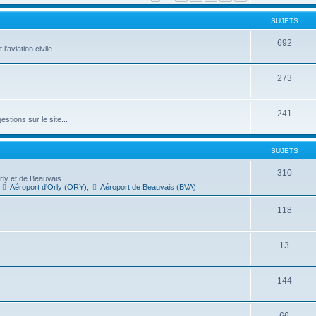
SUJETS
692
l'aviation civile
273
241
tions sur le site...
SUJETS
310
ly et de Beauvais.
,
Aéroport d'Orly (ORY)
,
Aéroport de Beauvais (BVA)
118
13
144