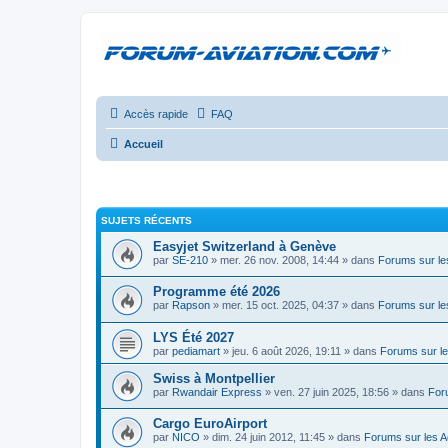
Accès rapide
FAQ
Accueil
SUJETS RÉCENTS
Easyjet Switzerland à Genève
par
SE-210
» mer. 26 nov. 2008, 14:44 » dans
Forums sur le
Programme été 2026
par
Rapson
» mer. 15 oct. 2025, 04:37 » dans
Forums sur le
LYS Été 2027
par
pediamart
» jeu. 6 août 2026, 19:11 » dans
Forums sur le
Swiss à Montpellier
par
Rwandair Express
» ven. 27 juin 2025, 18:56 » dans
For
Cargo EuroAirport
par
NICO
» dim. 24 juin 2012, 11:45 » dans
Forums sur les A