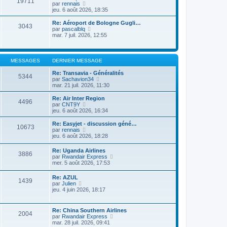
r
19711
r
l
V
par
rennais
a
m
n
e
o
jeu. 6 août 2026, 18:35
g
e
i
d
i
e
s
e
e
r
Re: Aéroport de Bologne Gugli…
s
r
3043
r
l
V
par
pascalblq
a
m
n
e
o
mar. 7 juil. 2026, 12:55
g
e
i
d
i
e
s
e
e
r
s
r
r
l
a
m
n
e
MESSAGES
DERNIER MESSAGE
g
e
i
d
e
s
e
e
Re: Transavia - Généralités
s
5344
r
r
V
par
Sachavion34
a
m
n
o
mar. 21 juil. 2026, 11:30
g
e
i
i
e
s
e
r
Re: Air Inter Region
s
4496
r
l
V
par
CNT9Y
a
m
e
o
jeu. 6 août 2026, 16:34
g
e
d
i
e
s
e
r
Re: Easyjet - discussion géné…
s
10673
r
l
V
par
rennais
a
n
e
o
jeu. 6 août 2026, 18:28
g
i
d
i
e
e
e
r
Re: Uganda Airlines
r
r
3886
l
V
par
Rwandair Express
m
n
e
o
mer. 5 août 2026, 17:53
e
i
d
i
s
e
e
r
s
r
Re: AZUL
r
1439
l
a
V
m
par
Julien
n
e
g
o
e
jeu. 4 juin 2026, 18:17
i
d
e
i
s
e
e
r
s
r
r
l
a
m
Re: China Southern Airlines
n
2004
e
g
e
V
par
Rwandair Express
i
d
e
s
o
mar. 28 juil. 2026, 09:41
e
e
s