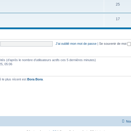
25
17
J’ai oublié mon mot de passe
|
Se souvenir de moi
nvités (d’après le nombre d’utilisateurs actifs ces 5 dernières minutes)
025, 05:06
le plus récent est
Bora Bora
.
Nou