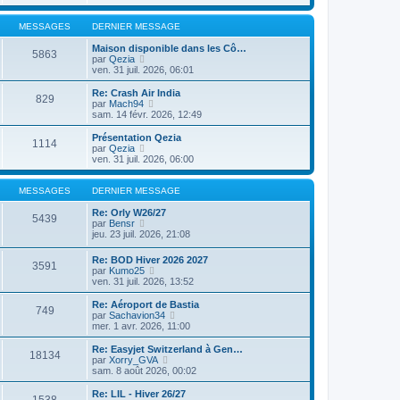
MESSAGES
DERNIER MESSAGE
Maison disponible dans les Cô…
5863
V
par
Qezia
o
ven. 31 juil. 2026, 06:01
i
r
Re: Crash Air India
829
l
V
par
Mach94
e
o
sam. 14 févr. 2026, 12:49
d
i
e
r
Présentation Qezia
1114
r
l
V
par
Qezia
n
e
o
ven. 31 juil. 2026, 06:00
i
d
i
e
e
r
r
r
l
MESSAGES
DERNIER MESSAGE
m
n
e
e
i
d
Re: Orly W26/27
5439
s
e
e
V
par
Bensr
s
r
r
o
jeu. 23 juil. 2026, 21:08
a
m
n
i
g
e
i
r
Re: BOD Hiver 2026 2027
e
s
3591
e
l
V
par
Kumo25
s
r
e
o
ven. 31 juil. 2026, 13:52
a
m
d
i
g
e
e
r
Re: Aéroport de Bastia
e
s
r
749
l
V
par
Sachavion34
s
n
e
o
mer. 1 avr. 2026, 11:00
a
i
d
i
g
e
e
r
Re: Easyjet Switzerland à Gen…
e
r
18134
r
l
V
par
Xorry_GVA
m
n
e
o
sam. 8 août 2026, 00:02
e
i
d
i
s
e
e
r
Re: LIL - Hiver 26/27
s
r