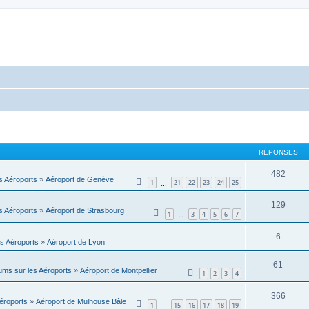
RÉPONSES
482
s Aéroports
»
Aéroport de Genève
1
21
22
23
24
25
…
129
s Aéroports
»
Aéroport de Strasbourg
1
3
4
5
6
7
…
6
s Aéroports
»
Aéroport de Lyon
61
ums sur les Aéroports
»
Aéroport de Montpellier
1
2
3
4
366
éroports
»
Aéroport de Mulhouse Bâle
1
15
16
17
18
19
…