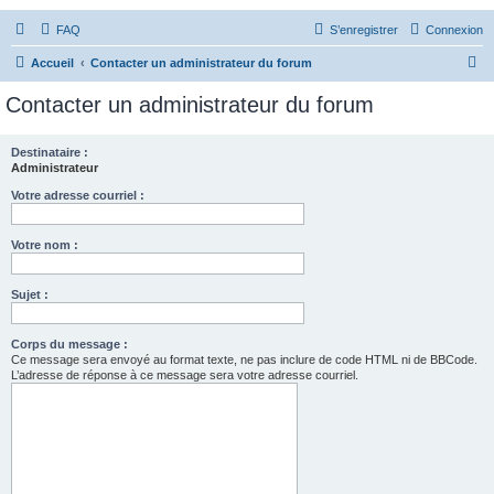
FAQ
S’enregistrer
Connexion
R
Accueil
Contacter un administrateur du forum
e
Contacter un administrateur du forum
c
h
Destinataire :
Administrateur
e
r
Votre adresse courriel :
c
Votre nom :
h
e
Sujet :
r
Corps du message :
Ce message sera envoyé au format texte, ne pas inclure de code HTML ni de BBCode.
L’adresse de réponse à ce message sera votre adresse courriel.