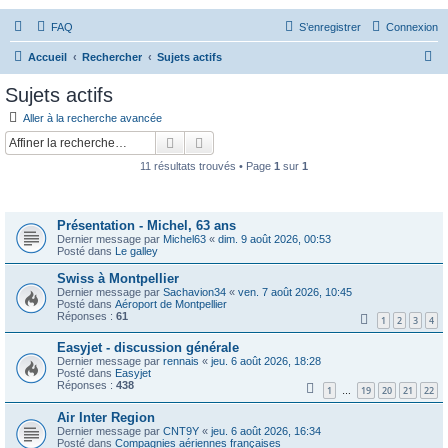
FAQ
S’enregistrer
Connexion
R
Accueil
Rechercher
Sujets actifs
e
Sujets actifs
c
Aller à la recherche avancée
h
Rechercher
Recherche avancée
e
11 résultats trouvés • Page
1
sur
1
r
Sujets
c
Présentation - Michel, 63 ans
h
Dernier message par
Michel63
«
dim. 9 août 2026, 00:53
e
Posté dans
Le galley
r
Swiss à Montpellier
Dernier message par
Sachavion34
«
ven. 7 août 2026, 10:45
Posté dans
Aéroport de Montpellier
Réponses :
61
1
2
3
4
Easyjet - discussion générale
Dernier message par
rennais
«
jeu. 6 août 2026, 18:28
Posté dans
Easyjet
Réponses :
438
1
19
20
21
22
…
Air Inter Region
Dernier message par
CNT9Y
«
jeu. 6 août 2026, 16:34
Posté dans
Compagnies aériennes françaises