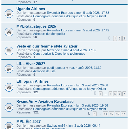
Réponses :
17
Uganda Airlines
Dernier message par
Rwandair Express
«
mer. 5 août 2026, 17:53
Posté dans
Compagnies aériennes d'Afrique et du Moyen Orient
Réponses :
9
MPL-Statistiques 2026
Dernier message par
Rwandair Express
«
mer. 5 août 2026, 17:42
Posté dans
Aéroport de Montpellier
Réponses :
56
1
2
3
Veste en cuir femme style aviateur
Dernier message par
Maxence
«
mar. 4 août 2026, 17:52
Posté dans
Construction & Questions techniques
Réponses :
1
LIL - Hiver 26/27
Dernier message par
geoff_spotter
«
mar. 4 août 2026, 11:32
Posté dans
Aéroport de Lille
Réponses :
9
Ethiopian Airlines
Dernier message par
Rwandair Express
«
lun. 3 août 2026, 20:06
Posté dans
Compagnies aériennes d'Afrique et du Moyen Orient
Réponses :
121
1
4
5
6
7
…
RwandAir + Aviation Rwandaise
Dernier message par
Rwandair Express
«
lun. 3 août 2026, 19:36
Posté dans
Compagnies aériennes d'Afrique et du Moyen Orient
Réponses :
321
1
14
15
16
17
…
MPL-Été 2027
Dernier message par
Sachavion34
«
lun. 3 août 2026, 09:44
Posté dans
Aéroport de Montpellier