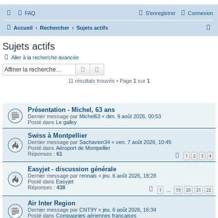
FAQ
S’enregistrer
Connexion
R
Accueil
Rechercher
Sujets actifs
e
Sujets actifs
c
Aller à la recherche avancée
h
Rechercher
Recherche avancée
e
11 résultats trouvés • Page
1
sur
1
r
Sujets
c
Présentation - Michel, 63 ans
h
Dernier message par
Michel63
«
dim. 9 août 2026, 00:53
e
Posté dans
Le galley
r
Swiss à Montpellier
Dernier message par
Sachavion34
«
ven. 7 août 2026, 10:45
Posté dans
Aéroport de Montpellier
Réponses :
61
1
2
3
4
Easyjet - discussion générale
Dernier message par
rennais
«
jeu. 6 août 2026, 18:28
Posté dans
Easyjet
Réponses :
438
1
19
20
21
22
…
Air Inter Region
Dernier message par
CNT9Y
«
jeu. 6 août 2026, 16:34
Posté dans
Compagnies aériennes françaises