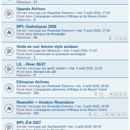
Réponses :
17
Uganda Airlines
Dernier message par
Rwandair Express
«
mer. 5 août 2026, 17:53
Posté dans
Compagnies aériennes d'Afrique et du Moyen Orient
Réponses :
9
MPL-Statistiques 2026
Dernier message par
Rwandair Express
«
mer. 5 août 2026, 17:42
Posté dans
Aéroport de Montpellier
Réponses :
56
1
2
3
Veste en cuir femme style aviateur
Dernier message par
Maxence
«
mar. 4 août 2026, 17:52
Posté dans
Construction & Questions techniques
Réponses :
1
LIL - Hiver 26/27
Dernier message par
geoff_spotter
«
mar. 4 août 2026, 11:32
Posté dans
Aéroport de Lille
Réponses :
9
Ethiopian Airlines
Dernier message par
Rwandair Express
«
lun. 3 août 2026, 20:06
Posté dans
Compagnies aériennes d'Afrique et du Moyen Orient
Réponses :
121
1
4
5
6
7
…
RwandAir + Aviation Rwandaise
Dernier message par
Rwandair Express
«
lun. 3 août 2026, 19:36
Posté dans
Compagnies aériennes d'Afrique et du Moyen Orient
Réponses :
321
1
14
15
16
17
…
MPL-Été 2027
Dernier message par
Sachavion34
«
lun. 3 août 2026, 09:44
Posté dans
Aéroport de Montpellier