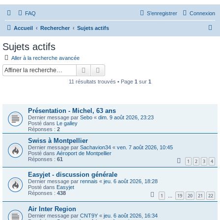
FAQ
S’enregistrer
Connexion
R
Accueil
Rechercher
Sujets actifs
e
Sujets actifs
c
Aller à la recherche avancée
h
Rechercher
Recherche avancée
e
11 résultats trouvés • Page
1
sur
1
r
Sujets
c
Présentation - Michel, 63 ans
h
Dernier message par
Sebo
«
dim. 9 août 2026, 23:23
e
Posté dans
Le galley
Réponses :
2
r
Swiss à Montpellier
Dernier message par
Sachavion34
«
ven. 7 août 2026, 10:45
Posté dans
Aéroport de Montpellier
Réponses :
61
1
2
3
4
Easyjet - discussion générale
Dernier message par
rennais
«
jeu. 6 août 2026, 18:28
Posté dans
Easyjet
Réponses :
438
1
19
20
21
22
…
Air Inter Region
Dernier message par
CNT9Y
«
jeu. 6 août 2026, 16:34