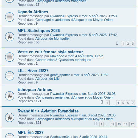
Posté dans
Compagnies aériennes françaises
Réponses :
17
Uganda Airlines
Dernier message par
Rwandair Express
«
mer. 5 août 2026, 17:53
Posté dans
Compagnies aériennes d'Afrique et du Moyen Orient
Réponses :
9
MPL-Statistiques 2026
Dernier message par
Rwandair Express
«
mer. 5 août 2026, 17:42
Posté dans
Aéroport de Montpellier
Réponses :
56
1
2
3
Veste en cuir femme style aviateur
Dernier message par
Maxence
«
mar. 4 août 2026, 17:52
Posté dans
Construction & Questions techniques
Réponses :
1
LIL - Hiver 26/27
Dernier message par
geoff_spotter
«
mar. 4 août 2026, 11:32
Posté dans
Aéroport de Lille
Réponses :
9
Ethiopian Airlines
Dernier message par
Rwandair Express
«
lun. 3 août 2026, 20:06
Posté dans
Compagnies aériennes d'Afrique et du Moyen Orient
Réponses :
121
1
4
5
6
7
…
RwandAir + Aviation Rwandaise
Dernier message par
Rwandair Express
«
lun. 3 août 2026, 19:36
Posté dans
Compagnies aériennes d'Afrique et du Moyen Orient
Réponses :
321
1
14
15
16
17
…
MPL-Été 2027
Dernier message par
Sachavion34
«
lun. 3 août 2026, 09:44