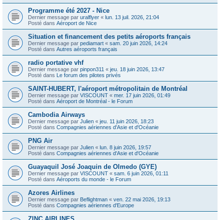
Programme été 2027 - Nice
Dernier message par
uralflyer
«
lun. 13 juil. 2026, 21:04
Posté dans
Aéroport de Nice
Situation et financement des petits aéroports français
Dernier message par
pediamart
«
sam. 20 juin 2026, 14:24
Posté dans
Autres aéroports français
radio portative vhf
Dernier message par
pinpon311
«
jeu. 18 juin 2026, 13:47
Posté dans
Le forum des pilotes privés
SAINT-HUBERT, l'aéroport métropolitain de Montréal
Dernier message par
VISCOUNT
«
mer. 17 juin 2026, 01:49
Posté dans
Aéroport de Montréal - le Forum
Cambodia Airways
Dernier message par
Julien
«
jeu. 11 juin 2026, 18:23
Posté dans
Compagnies aériennes d'Asie et d'Océanie
PNG Air
Dernier message par
Julien
«
lun. 8 juin 2026, 19:57
Posté dans
Compagnies aériennes d'Asie et d'Océanie
Guayaquil José Joaquin de Olmedo (GYE)
Dernier message par
VISCOUNT
«
sam. 6 juin 2026, 01:11
Posté dans
Aéroports du monde - le Forum
Azores Airlines
Dernier message par
Beflightman
«
ven. 22 mai 2026, 19:13
Posté dans
Compagnies aériennes d'Europe
ZINC AIRLINES