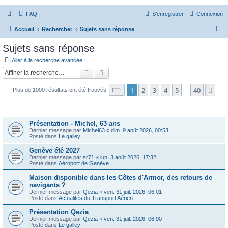
FAQ
S’enregistrer
Connexion
R
Accueil
Rechercher
Sujets sans réponse
e
Sujets sans réponse
c
Aller à la recherche avancée
h
Rechercher
Recherche avancée
e
Page
1
sur
40
1
2
3
4
5
40
Sui
Plus de 1000 résultats ont été trouvés
r
…
c
Sujets
h
Présentation - Michel, 63 ans
e
Dernier message par
Michel63
«
dim. 9 août 2026, 00:53
Posté dans
Le galley
r
Genève été 2027
Dernier message par
sr71
«
lun. 3 août 2026, 17:32
Posté dans
Aéroport de Genève
Maison disponible dans les Côtes d'Armor, des retours de
navigants ?
Dernier message par
Qezia
«
ven. 31 juil. 2026, 06:01
Posté dans
Actualités du Transport Aérien
Présentation Qezia
Dernier message par
Qezia
«
ven. 31 juil. 2026, 06:00
Posté dans
Le galley