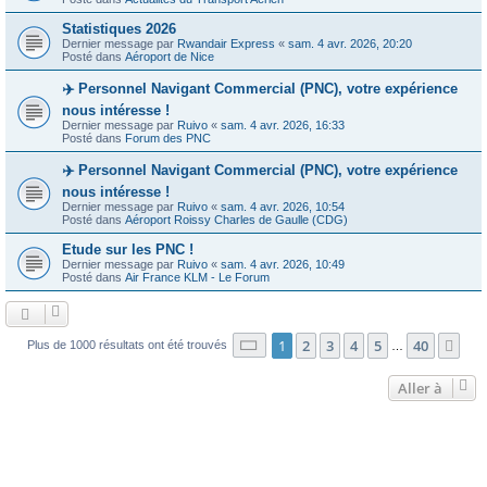
Statistiques 2026
Dernier message par
Rwandair Express
«
sam. 4 avr. 2026, 20:20
Posté dans
Aéroport de Nice
✈️ Personnel Navigant Commercial (PNC), votre expérience
nous intéresse !
Dernier message par
Ruivo
«
sam. 4 avr. 2026, 16:33
Posté dans
Forum des PNC
✈️ Personnel Navigant Commercial (PNC), votre expérience
nous intéresse !
Dernier message par
Ruivo
«
sam. 4 avr. 2026, 10:54
Posté dans
Aéroport Roissy Charles de Gaulle (CDG)
Etude sur les PNC !
Dernier message par
Ruivo
«
sam. 4 avr. 2026, 10:49
Posté dans
Air France KLM - Le Forum
Page
1
sur
40
1
2
3
4
5
40
Sui
Plus de 1000 résultats ont été trouvés
…
Aller à