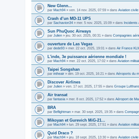
New Glenn...
par
Mach94
»
ven. 14 nov. 2025, 07:59
» dans
Aviation civile
Crash d’un MD-11 UPS
par
Sachavion34
»
mer. 5 nov. 2025, 15:09
» dans
Incidents
Sun PhuQuoc Airways
par
Julien
»
jeu. 30 oct. 2025, 00:31
» dans
Compagnies aérie
ouverture de Las Vegas
par
dede93
»
mer. 22 oct. 2025, 19:01
» dans
Air France KL
L'inde, 3e puissance aérienne mondiale !
par
Mach94
»
mer. 22 oct. 2025, 17:02
» dans
Aviation militai
Taipei Songshan
par
intheair
»
dim. 19 oct. 2025, 16:21
» dans
Aéroports du m
Discover Airlines
par
Julien
»
ven. 17 oct. 2025, 17:55
» dans
Groupe Lufthan
Air transat
par
fantasia
»
mer. 8 oct. 2025, 17:52
» dans
Aéroport de Mar
BRA
par
Beflightman
»
mar. 30 sept. 2025, 19:35
» dans
Compagni
Mikoyan et Gurevich MiG-21...
par
Mach94
»
lun. 29 sept. 2025, 17:51
» dans
Aviation milita
Quid Draco ?
par
Mach94
»
jeu. 18 sept. 2025, 13:30
» dans
Aviation civile