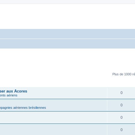
Plus de 1000 ré
RÉPONSES
oser aux Acores
0
ents aériens
0
pagnies aériennes brésiliennes
0
0