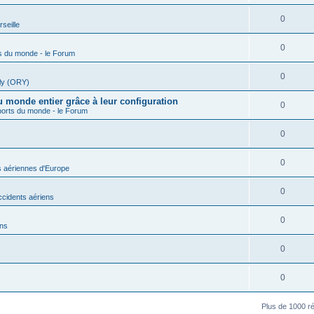
0
seille
0
s du monde - le Forum
0
rly (ORY)
du monde entier grâce à leur configuration
0
orts du monde - le Forum
0
0
 aériennes d'Europe
0
ccidents aériens
0
ons
0
0
Plus de 1000 ré