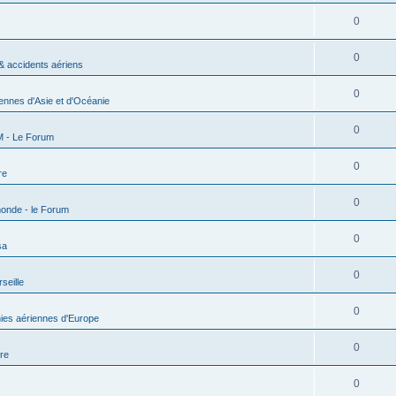
0
0
 & accidents aériens
0
nnes d'Asie et d'Océanie
0
M - Le Forum
0
re
0
onde - le Forum
0
sa
0
seille
0
es aériennes d'Europe
0
ire
0