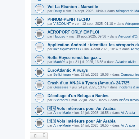
Vol La Réunion - Marseille
par
Daisy
»
dim. 14 sept. 2025, 14:44
» dans
Aéroport de Mar
PHNOM-PENH TECHO
par
VISCOUNT
»
ven. 12 sept. 2025, 01:10
» dans
Aéroport
AÉROPORT ORLY EMPLOI
par
Huuuso
»
mar. 19 août 2025, 09:36
» dans
Aéroport d'O
Application Android : identifiez les aéroports 
par
lukeskywalker333
»
lun. 4 août 2025, 10:37
» dans
Aérop
Rolls-Royce remet les gaz...
par
Mach94
»
jeu. 31 juil. 2025, 13:35
» dans
Aviation civile
EuroAtlantic Airways
par
Beflightman
»
lun. 28 juil. 2025, 19:08
» dans
Compagnies
Crash d'un AN-24 à Tynda (Amour)- 24/7/25
par
Gosselies
»
jeu. 24 juil. 2025, 13:49
» dans
Incidents & a
Décollage d'un Beluga à Nantes.
par
BBernard
»
mar. 22 juil. 2025, 16:25
» dans
Vidéos d'avi
🇲🇦 Vols intérieurs pour Air Arabia
par
Anne-Marie
»
lun. 14 juil. 2025, 16:55
» dans
Air Arabia
🇲🇦 Vols intérieurs pour Air Arabia
par
Anne-Marie
»
lun. 14 juil. 2025, 16:55
» dans
Air Arabia