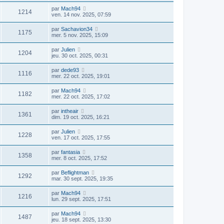
par
Mach94
1214
ven. 14 nov. 2025, 07:59
par
Sachavion34
1175
mer. 5 nov. 2025, 15:09
par
Julien
1204
jeu. 30 oct. 2025, 00:31
par
dede93
1116
mer. 22 oct. 2025, 19:01
par
Mach94
1182
mer. 22 oct. 2025, 17:02
par
intheair
1361
dim. 19 oct. 2025, 16:21
par
Julien
1228
ven. 17 oct. 2025, 17:55
par
fantasia
1358
mer. 8 oct. 2025, 17:52
par
Beflightman
1292
mar. 30 sept. 2025, 19:35
par
Mach94
1216
lun. 29 sept. 2025, 17:51
par
Mach94
1487
jeu. 18 sept. 2025, 13:30