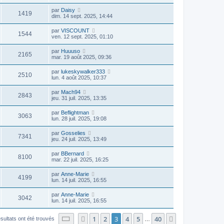
par
Daisy
1419
dim. 14 sept. 2025, 14:44
par
VISCOUNT
1544
ven. 12 sept. 2025, 01:10
par
Huuuso
2165
mar. 19 août 2025, 09:36
par
lukeskywalker333
2510
lun. 4 août 2025, 10:37
par
Mach94
2843
jeu. 31 juil. 2025, 13:35
par
Beflightman
3063
lun. 28 juil. 2025, 19:08
par
Gosselies
7341
jeu. 24 juil. 2025, 13:49
par
BBernard
8100
mar. 22 juil. 2025, 16:25
par
Anne-Marie
4199
lun. 14 juil. 2025, 16:55
par
Anne-Marie
3042
lun. 14 juil. 2025, 16:55
Page
3
sur
40
1
2
3
4
5
40
Précédente
Suivante
sultats ont été trouvés
…