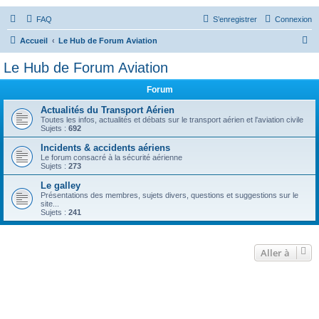
FAQ
S’enregistrer
Connexion
R
Accueil
Le Hub de Forum Aviation
e
Le Hub de Forum Aviation
c
Forum
h
e
Actualités du Transport Aérien
Toutes les infos, actualités et débats sur le transport aérien et l'aviation civile
r
Sujets :
692
c
Incidents & accidents aériens
Le forum consacré à la sécurité aérienne
h
Sujets :
273
e
Le galley
r
Présentations des membres, sujets divers, questions et suggestions sur le
site...
Sujets :
241
Aller à