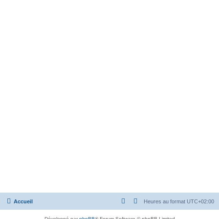
Accueil
Heures au format
UTC+02:00
Développé par
phpBB
® Forum Software © phpBB Limited