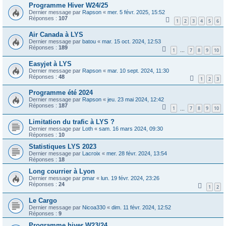
Programme Hiver W24/25
Dernier message par
Rapson
«
mer. 5 févr. 2025, 15:52
Réponses :
107
1
2
3
4
5
6
Air Canada à LYS
Dernier message par
batou
«
mar. 15 oct. 2024, 12:53
Réponses :
189
1
7
8
9
10
…
Easyjet à LYS
Dernier message par
Rapson
«
mar. 10 sept. 2024, 11:30
Réponses :
48
1
2
3
Programme été 2024
Dernier message par
Rapson
«
jeu. 23 mai 2024, 12:42
Réponses :
187
1
7
8
9
10
…
Limitation du trafic à LYS ?
Dernier message par
Loth
«
sam. 16 mars 2024, 09:30
Réponses :
10
Statistiques LYS 2023
Dernier message par
Lacroix
«
mer. 28 févr. 2024, 13:54
Réponses :
18
Long courrier à Lyon
Dernier message par
pmar
«
lun. 19 févr. 2024, 23:26
Réponses :
24
1
2
Le Cargo
Dernier message par
Nicoa330
«
dim. 11 févr. 2024, 12:52
Réponses :
9
Programme hiver W23/24