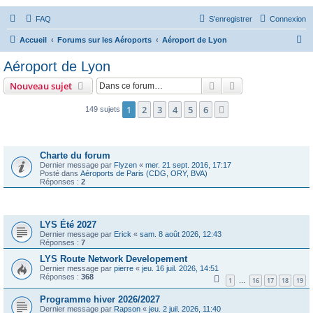
FAQ
S’enregistrer
Connexion
R
Accueil
Forums sur les Aéroports
Aéroport de Lyon
e
Aéroport de Lyon
c
Rechercher
Recherche avanc
Nouveau sujet
h
e
1
2
3
4
5
6
Suivante
149 sujets
r
Annonces
c
Charte du forum
h
Dernier message par
Flyzen
«
mer. 21 sept. 2016, 17:17
Posté dans
Aéroports de Paris (CDG, ORY, BVA)
e
Réponses :
2
r
Sujets
LYS Été 2027
Dernier message par
Erick
«
sam. 8 août 2026, 12:43
Réponses :
7
LYS Route Network Developement
Dernier message par
pierre
«
jeu. 16 juil. 2026, 14:51
Réponses :
368
1
16
17
18
19
…
Programme hiver 2026/2027
Dernier message par
Rapson
«
jeu. 2 juil. 2026, 11:40