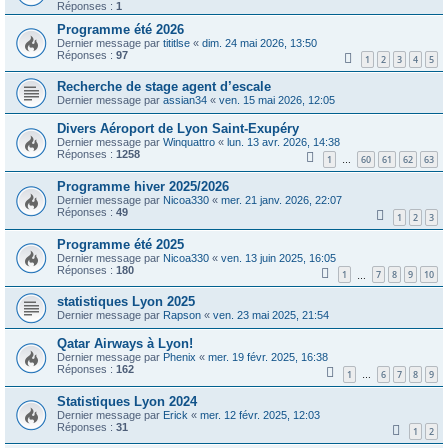
Réponses :
1
Programme été 2026
Dernier message par
tititlse
«
dim. 24 mai 2026, 13:50
Réponses :
97
1
2
3
4
5
Recherche de stage agent d’escale
Dernier message par
assian34
«
ven. 15 mai 2026, 12:05
Divers Aéroport de Lyon Saint-Exupéry
Dernier message par
Winquattro
«
lun. 13 avr. 2026, 14:38
Réponses :
1258
1
60
61
62
63
…
Programme hiver 2025/2026
Dernier message par
Nicoa330
«
mer. 21 janv. 2026, 22:07
Réponses :
49
1
2
3
Programme été 2025
Dernier message par
Nicoa330
«
ven. 13 juin 2025, 16:05
Réponses :
180
1
7
8
9
10
…
statistiques Lyon 2025
Dernier message par
Rapson
«
ven. 23 mai 2025, 21:54
Qatar Airways à Lyon!
Dernier message par
Phenix
«
mer. 19 févr. 2025, 16:38
Réponses :
162
1
6
7
8
9
…
Statistiques Lyon 2024
Dernier message par
Erick
«
mer. 12 févr. 2025, 12:03
Réponses :
31
1
2