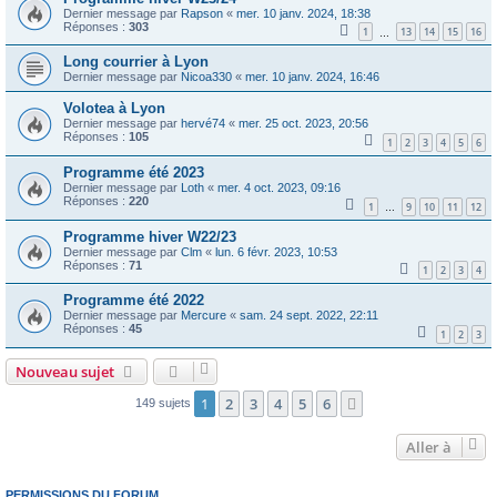
Dernier message par
Rapson
«
mer. 10 janv. 2024, 18:38
Réponses :
303
1
13
14
15
16
…
Long courrier à Lyon
Dernier message par
Nicoa330
«
mer. 10 janv. 2024, 16:46
Volotea à Lyon
Dernier message par
hervé74
«
mer. 25 oct. 2023, 20:56
Réponses :
105
1
2
3
4
5
6
Programme été 2023
Dernier message par
Loth
«
mer. 4 oct. 2023, 09:16
Réponses :
220
1
9
10
11
12
…
Programme hiver W22/23
Dernier message par
Clm
«
lun. 6 févr. 2023, 10:53
Réponses :
71
1
2
3
4
Programme été 2022
Dernier message par
Mercure
«
sam. 24 sept. 2022, 22:11
Réponses :
45
1
2
3
Nouveau sujet
1
2
3
4
5
6
Suivante
149 sujets
Aller à
PERMISSIONS DU FORUM