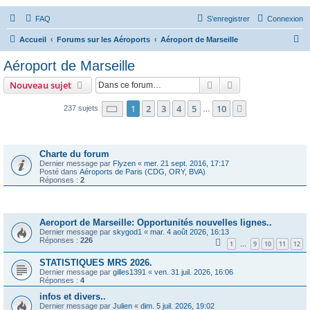
FAQ
S’enregistrer
Connexion
R
Accueil
Forums sur les Aéroports
Aéroport de Marseille
e
Aéroport de Marseille
c
Rechercher
Recherche avanc
Nouveau sujet
h
e
Page
1
sur
10
1
2
3
4
5
10
Suivante
237 sujets
…
r
Annonces
c
Charte du forum
h
Dernier message par
Flyzen
«
mer. 21 sept. 2016, 17:17
Posté dans
Aéroports de Paris (CDG, ORY, BVA)
e
Réponses :
2
r
Sujets
Aeroport de Marseille: Opportunités nouvelles lignes..
Dernier message par
skygod1
«
mar. 4 août 2026, 16:13
Réponses :
226
1
9
10
11
12
…
STATISTIQUES MRS 2026.
Dernier message par
gilles1391
«
ven. 31 juil. 2026, 16:06
Réponses :
4
infos et divers..
Dernier message par
Julien
«
dim. 5 juil. 2026, 19:02