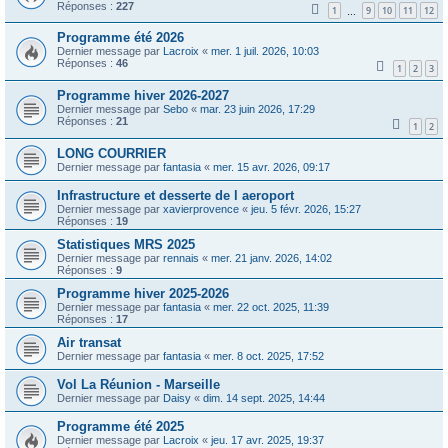
Réponses :
227
1
9
10
11
12
…
Programme été 2026
Dernier message par
Lacroix
«
mer. 1 juil. 2026, 10:03
Réponses :
46
1
2
3
Programme hiver 2026-2027
Dernier message par
Sebo
«
mar. 23 juin 2026, 17:29
Réponses :
21
1
2
LONG COURRIER
Dernier message par
fantasia
«
mer. 15 avr. 2026, 09:17
Infrastructure et desserte de l aeroport
Dernier message par
xavierprovence
«
jeu. 5 févr. 2026, 15:27
Réponses :
19
Statistiques MRS 2025
Dernier message par
rennais
«
mer. 21 janv. 2026, 14:02
Réponses :
9
Programme hiver 2025-2026
Dernier message par
fantasia
«
mer. 22 oct. 2025, 11:39
Réponses :
17
Air transat
Dernier message par
fantasia
«
mer. 8 oct. 2025, 17:52
Vol La Réunion - Marseille
Dernier message par
Daisy
«
dim. 14 sept. 2025, 14:44
Programme été 2025
Dernier message par
Lacroix
«
jeu. 17 avr. 2025, 19:37