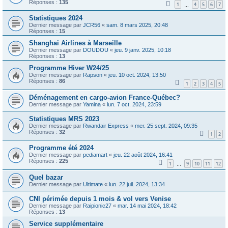
Réponses :
135
1
4
5
6
7
…
Statistiques 2024
Dernier message par
JCR56
«
sam. 8 mars 2025, 20:48
Réponses :
15
Shanghai Airlines à Marseille
Dernier message par
DOUDOU
«
jeu. 9 janv. 2025, 10:18
Réponses :
13
Programme Hiver W24/25
Dernier message par
Rapson
«
jeu. 10 oct. 2024, 13:50
Réponses :
86
1
2
3
4
5
Déménagement en cargo-avion France-Québec?
Dernier message par
Yamina
«
lun. 7 oct. 2024, 23:59
Statistiques MRS 2023
Dernier message par
Rwandair Express
«
mer. 25 sept. 2024, 09:35
Réponses :
32
1
2
Programme été 2024
Dernier message par
pediamart
«
jeu. 22 août 2024, 16:41
Réponses :
225
1
9
10
11
12
…
Quel bazar
Dernier message par
Ultimate
«
lun. 22 juil. 2024, 13:34
CNI périmée depuis 1 mois & vol vers Venise
Dernier message par
Raipionic27
«
mar. 14 mai 2024, 18:42
Réponses :
13
Service supplémentaire