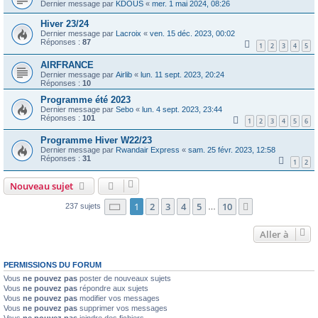
Dernier message par
KDOUS
«
mer. 1 mai 2024, 08:26
Hiver 23/24
Dernier message par
Lacroix
«
ven. 15 déc. 2023, 00:02
Réponses :
87
1
2
3
4
5
AIRFRANCE
Dernier message par
Airlib
«
lun. 11 sept. 2023, 20:24
Réponses :
10
Programme été 2023
Dernier message par
Sebo
«
lun. 4 sept. 2023, 23:44
Réponses :
101
1
2
3
4
5
6
Programme Hiver W22/23
Dernier message par
Rwandair Express
«
sam. 25 févr. 2023, 12:58
Réponses :
31
1
2
Nouveau sujet
Page
1
sur
10
1
2
3
4
5
10
Suivante
237 sujets
…
Aller à
PERMISSIONS DU FORUM
Vous
ne pouvez pas
poster de nouveaux sujets
Vous
ne pouvez pas
répondre aux sujets
Vous
ne pouvez pas
modifier vos messages
Vous
ne pouvez pas
supprimer vos messages