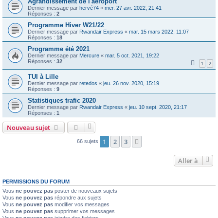
Agrandissement de l'aéroport
Dernier message par
hervé74
«
mer. 27 avr. 2022, 21:41
Réponses :
2
Programme Hiver W21/22
Dernier message par
Rwandair Express
«
mar. 15 mars 2022, 11:07
Réponses :
18
Programme été 2021
Dernier message par
Mercure
«
mar. 5 oct. 2021, 19:22
Réponses :
32
1
2
TUI à Lille
Dernier message par
retedos
«
jeu. 26 nov. 2020, 15:19
Réponses :
9
Statistiques trafic 2020
Dernier message par
Rwandair Express
«
jeu. 10 sept. 2020, 21:17
Réponses :
1
Nouveau sujet
1
2
3
Suivante
66 sujets
Aller à
PERMISSIONS DU FORUM
Vous
ne pouvez pas
poster de nouveaux sujets
Vous
ne pouvez pas
répondre aux sujets
Vous
ne pouvez pas
modifier vos messages
Vous
ne pouvez pas
supprimer vos messages