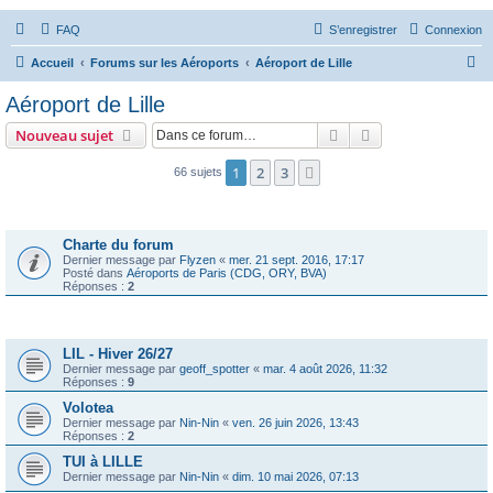
FAQ
S’enregistrer
Connexion
R
Accueil
Forums sur les Aéroports
Aéroport de Lille
e
Aéroport de Lille
c
Rechercher
Recherche avanc
Nouveau sujet
h
e
1
2
3
Suivante
66 sujets
r
Annonces
c
Charte du forum
h
Dernier message par
Flyzen
«
mer. 21 sept. 2016, 17:17
Posté dans
Aéroports de Paris (CDG, ORY, BVA)
e
Réponses :
2
r
Sujets
LIL - Hiver 26/27
Dernier message par
geoff_spotter
«
mar. 4 août 2026, 11:32
Réponses :
9
Volotea
Dernier message par
Nin-Nin
«
ven. 26 juin 2026, 13:43
Réponses :
2
TUI à LILLE
Dernier message par
Nin-Nin
«
dim. 10 mai 2026, 07:13