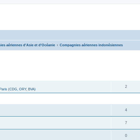
es aériennes d'Asie et d'Océanie
Compagnies aériennes indonésiennes
cher
cherche avancée
RÉPONSES
2
 Paris (CDG, ORY, BVA)
RÉPONSES
4
7
0