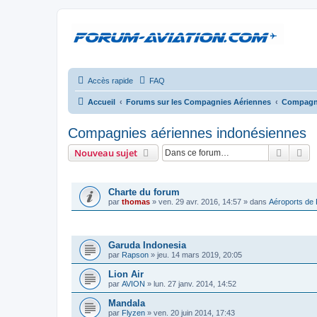
Accès rapide
FAQ
Accueil
Forums sur les Compagnies Aériennes
Compagni
Compagnies aériennes indonésiennes
Recher
Re
Nouveau sujet
ANNONCES
Charte du forum
par
thomas
»
ven. 29 avr. 2016, 14:57
» dans
Aéroports de
SUJETS
Garuda Indonesia
par
Rapson
»
jeu. 14 mars 2019, 20:05
Lion Air
par
AVION
»
lun. 27 janv. 2014, 14:52
Mandala
par
Flyzen
»
ven. 20 juin 2014, 17:43