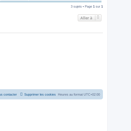
3 sujets • Page
1
sur
1
Aller à
s contacter
Supprimer les cookies
Heures au format
UTC+02:00