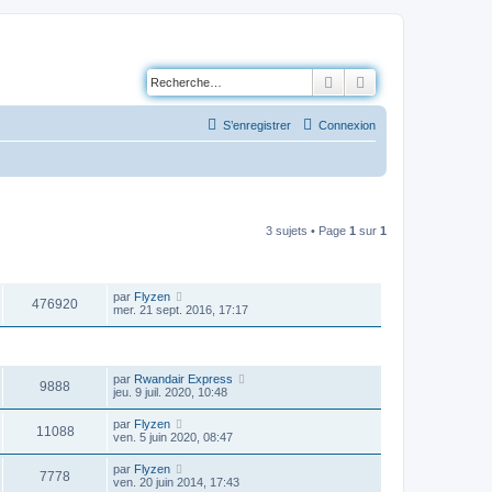
Rechercher
Recherche avancé
S’enregistrer
Connexion
3 sujets • Page
1
sur
1
VUES
DERNIER MESSAGE
par
Flyzen
476920
mer. 21 sept. 2016, 17:17
VUES
DERNIER MESSAGE
par
Rwandair Express
9888
jeu. 9 juil. 2020, 10:48
par
Flyzen
11088
ven. 5 juin 2020, 08:47
par
Flyzen
7778
ven. 20 juin 2014, 17:43