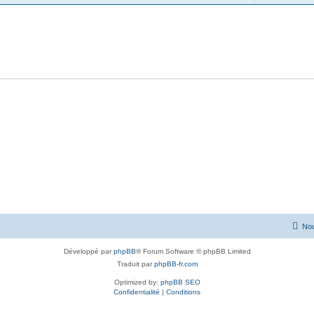
Nou
Développé par
phpBB
® Forum Software © phpBB Limited
Traduit par
phpBB-fr.com
Optimized by:
phpBB SEO
Confidentialité
|
Conditions