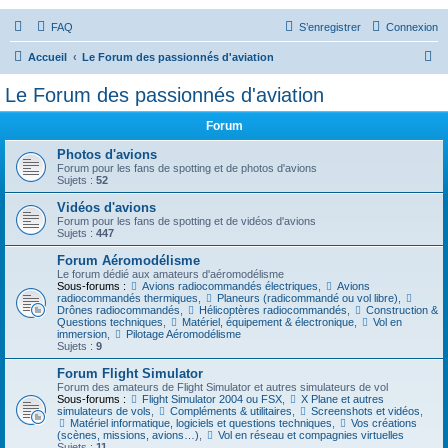
FAQ
S’enregistrer
Connexion
R
Accueil
Le Forum des passionnés d'aviation
e
Le Forum des passionnés d'aviation
c
Forum
h
e
Photos d'avions
Forum pour les fans de spotting et de photos d'avions
r
Sujets :
52
c
Vidéos d'avions
Forum pour les fans de spotting et de vidéos d'avions
h
Sujets :
447
e
Forum Aéromodélisme
r
Le forum dédié aux amateurs d'aéromodélisme
Sous-forums :
Avions radiocommandés électriques
,
Avions
radiocommandés thermiques
,
Planeurs (radicommandé ou vol libre)
,
Drônes radiocommandés
,
Hélicoptères radiocommandés
,
Construction &
Questions techniques
,
Matériel, équipement & électronique
,
Vol en
immersion
,
Pilotage Aéromodélisme
Sujets :
9
Forum Flight Simulator
Forum des amateurs de Flight Simulator et autres simulateurs de vol
Sous-forums :
Flight Simulator 2004 ou FSX
,
X Plane et autres
simulateurs de vols
,
Compléments & utilitaires
,
Screenshots et vidéos
,
Matériel informatique, logiciels et questions techniques
,
Vos créations
(scènes, missions, avions…)
,
Vol en réseau et compagnies virtuelles
Sujets :
11