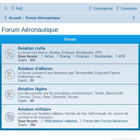
FAQ
S’enregistrer
Connexion
R
Accueil
Forum Aéronautique
e
Forum Aéronautique
c
Forum
h
e
Aviation civile
Le forum sur Airbus, Boeing, Embraer, Bombardier, ATR...
r
Sous-forums :
Airbus
,
Boeing
,
Embraer
,
Bombardier
,
ATR
Sujets :
501
c
Aviation d'affaires
h
Le forum consacré aux business jets: Bombardier, Dassault Falcon,
Gulfstream, etc...
e
Sujets :
35
r
Aviation légère
Les discussions sur les principaux constructeurs : Robin, Beechcraft,
Cessna, Cirrus, Piper, Diamond, Socata...
Sujets :
48
Aviation militaire
Le forum sur l'aviation militaire, l'armée de l'air, l'aéronavale, les avions de
combat et de transport...
Sous-forums :
Hélicoptères militaires
,
Forum des Forces Aériennes
Sujets :
181