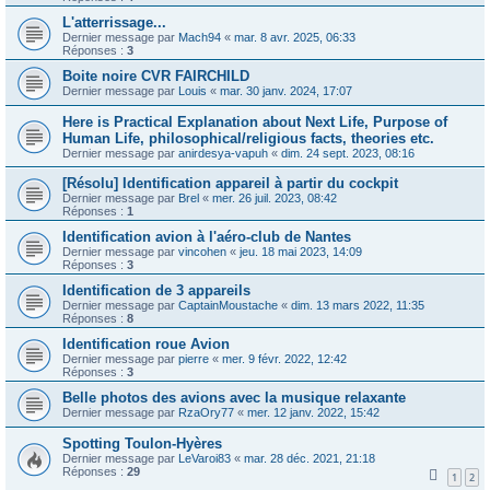
L'atterrissage...
Dernier message par
Mach94
«
mar. 8 avr. 2025, 06:33
Réponses :
3
Boite noire CVR FAIRCHILD
Dernier message par
Louis
«
mar. 30 janv. 2024, 17:07
Here is Practical Explanation about Next Life, Purpose of
Human Life, philosophical/religious facts, theories etc.
Dernier message par
anirdesya-vapuh
«
dim. 24 sept. 2023, 08:16
[Résolu] Identification appareil à partir du cockpit
Dernier message par
Brel
«
mer. 26 juil. 2023, 08:42
Réponses :
1
Identification avion à l'aéro-club de Nantes
Dernier message par
vincohen
«
jeu. 18 mai 2023, 14:09
Réponses :
3
Identification de 3 appareils
Dernier message par
CaptainMoustache
«
dim. 13 mars 2022, 11:35
Réponses :
8
Identification roue Avion
Dernier message par
pierre
«
mer. 9 févr. 2022, 12:42
Réponses :
3
Belle photos des avions avec la musique relaxante
Dernier message par
RzaOry77
«
mer. 12 janv. 2022, 15:42
Spotting Toulon-Hyères
Dernier message par
LeVaroi83
«
mar. 28 déc. 2021, 21:18
Réponses :
29
1
2