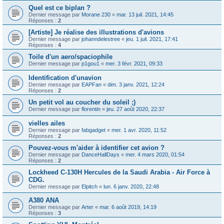
Quel est ce biplan ?
Dernier message par
Morane 230
«
mar. 13 juil. 2021, 14:45
Réponses :
2
[Artiste] Je réalise des illustrations d'avions
Dernier message par
johanndelestree
«
jeu. 1 juil. 2021, 17:41
Réponses :
4
Toile d'un aero/spaciophile
Dernier message par
p1gou1
«
mer. 3 févr. 2021, 09:33
Identification d'unavion
Dernier message par
EAPFan
«
dim. 3 janv. 2021, 12:24
Réponses :
2
Un petit vol au coucher du soleil ;)
Dernier message par
florentin
«
jeu. 27 août 2020, 22:37
vielles ailes
Dernier message par
fabgadget
«
mer. 1 avr. 2020, 11:52
Réponses :
2
Pouvez-vous m'aider à identifier cet avion ?
Dernier message par
DanceHallDays
«
mer. 4 mars 2020, 01:54
Réponses :
2
Lockheed C-130H Hercules de la Saudi Arabia - Air Force à
CDG.
Dernier message par
Elpitch
«
lun. 6 janv. 2020, 22:48
A380 ANA
Dernier message par
Arter
«
mar. 6 août 2019, 14:19
Réponses :
3