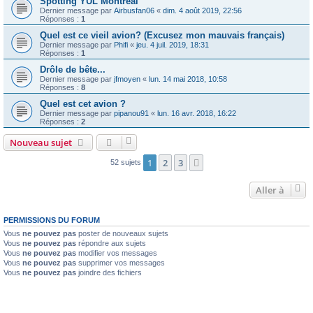
Spotting YUL Montréal
Dernier message par
Airbusfan06
«
dim. 4 août 2019, 22:56
Réponses :
1
Quel est ce vieil avion? (Excusez mon mauvais français)
Dernier message par
Phifi
«
jeu. 4 juil. 2019, 18:31
Réponses :
1
Drôle de bête...
Dernier message par
jfmoyen
«
lun. 14 mai 2018, 10:58
Réponses :
8
Quel est cet avion ?
Dernier message par
pipanou91
«
lun. 16 avr. 2018, 16:22
Réponses :
2
Nouveau sujet
1
2
3
Suivante
52 sujets
Aller à
PERMISSIONS DU FORUM
Vous
ne pouvez pas
poster de nouveaux sujets
Vous
ne pouvez pas
répondre aux sujets
Vous
ne pouvez pas
modifier vos messages
Vous
ne pouvez pas
supprimer vos messages
Vous
ne pouvez pas
joindre des fichiers