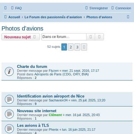
FAQ
S’enregistrer
Connexion
R
Accueil
Le Forum des passionnés d'aviation
Photos d'avions
e
Photos d'avions
c
Rechercher
Recherche avanc
Nouveau sujet
h
e
1
2
3
Suivante
52 sujets
r
Annonces
c
Charte du forum
h
Dernier message par
Flyzen
«
mer. 21 sept. 2016, 17:17
Posté dans
Aéroports de Paris (CDG, ORY, BVA)
e
Réponses :
2
r
Sujets
Identification avion aéroport de Nice
Dernier message par
Sachavion34
«
ven. 25 juil. 2025, 13:20
Réponses :
9
Nouveau site internet
Dernier message par
Clément
«
mer. 16 juil. 2025, 20:43
Réponses :
1
Les avions à TLS
Dernier message par
Phenix
«
lun. 16 juin 2025, 21:17
Réponses :
4