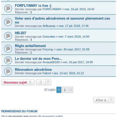
FORFLYAWAY is live :)
Dernier message par
FORFLYAWAY
«
mar. 16 juil. 2019, 15:43
Réponses :
2
Voler vers d'autres aérodromes et savourer pleinement ces
no
Dernier message par
Airflyaway
«
mar. 17 juil. 2018, 17:46
HB-207
Dernier message par
Gosselies
«
mer. 7 mars 2018, 14:00
Réponses :
3
Règle avitaillement
Dernier message par
Foxxray
«
sam. 30 sept. 2017, 01:09
Réponses :
1
Le dernier vol de mon Pere...
Dernier message par
Arnaud06100
«
ven. 16 juin 2017, 19:49
Rénovation aérodrôme
Dernier message par
Falcon
«
jeu. 13 oct. 2016, 01:12
Nouveau sujet
1
2
Suivante
32 sujets
Aller à
PERMISSIONS DU FORUM
Vous
ne pouvez pas
poster de nouveaux sujets