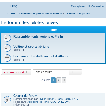
FAQ
S’enregistrer
Connexion
R
Accueil
Le Forum des passionnés d'aviation
Le forum des pilotes privés
e
Le forum des pilotes privés
c
Forum
h
e
Rassemblements aériens et Fly-In
r
Voltige et sports aériens
c
Sujets :
1
h
Les aéro-clubs de France et d'ailleurs
e
Sujets :
1
r
Rechercher
Recherche avanc
Nouveau sujet
1
2
Suivante
32 sujets
Annonces
Charte du forum
Dernier message par
Flyzen
«
mer. 21 sept. 2016, 17:17
Posté dans
Aéroports de Paris (CDG, ORY, BVA)
Réponses :
2