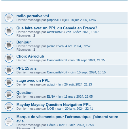
Sujets
radio portative vhf
Dernier message par
pinpon311
«
jeu. 18 juin 2026, 13:47
Que faire avec un PPL du Canada en France?
Dernier message par
AlexPilotAir
«
ven. 6 févr. 2026, 18:07
Réponses :
2
Bonjour.
Dernier message par
pierre
«
ven. 4 oct. 2024, 09:57
Réponses :
1
Choix Aéroclub
Dernier message par
CamomilleNott
«
lun. 16 sept. 2024, 21:25
PPL 15 ans
Dernier message par
CamomilleNott
«
dim. 15 sept. 2024, 18:15
stage avec un PPL
Dernier message par
guigui
«
lun. 26 août 2024, 21:13
Question
Dernier message par
ELNA
«
lun. 11 mars 2024, 22:05
Mayday Mayday Question Navigation PPL
Dernier message par
NOE
«
sam. 20 janv. 2024, 22:41
Marque de vêtements pour l'aéronautique, j'aimerai votre
avis.
Dernier message par
Hélice
«
mar. 19 déc. 2023, 12:58
Réponses :
1