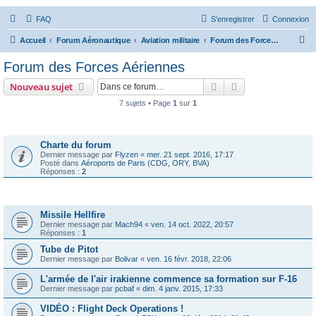
FAQ
S’enregistrer
Connexion
R
Accueil
Forum Aéronautique
Aviation militaire
Forum des Forces Aériennes
e
Forum des Forces Aériennes
c
Rechercher
Recherche avanc
Nouveau sujet
h
7 sujets • Page
1
sur
1
e
Annonces
r
c
Charte du forum
Dernier message par
Flyzen
«
mer. 21 sept. 2016, 17:17
h
Posté dans
Aéroports de Paris (CDG, ORY, BVA)
Réponses :
2
e
r
Sujets
Missile Hellfire
Dernier message par
Mach94
«
ven. 14 oct. 2022, 20:57
Réponses :
1
Tube de Pitot
Dernier message par
Bolivar
«
ven. 16 févr. 2018, 22:06
L'armée de l'air irakienne commence sa formation sur F-16
Dernier message par
pcbaf
«
dim. 4 janv. 2015, 17:33
VIDÉO : Flight Deck Operations !