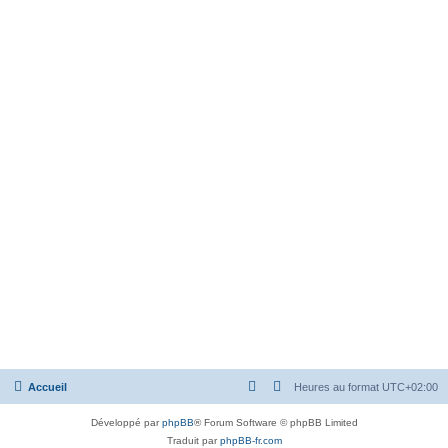
Accueil
Heures au format
UTC+02:00
Développé par
phpBB
® Forum Software © phpBB Limited
Traduit par
phpBB-fr.com