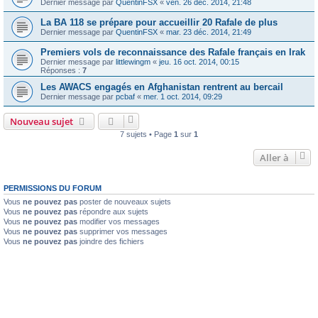
Dernier message par
QuentinFSX
«
ven. 26 déc. 2014, 21:48
La BA 118 se prépare pour accueillir 20 Rafale de plus
Dernier message par
QuentinFSX
«
mar. 23 déc. 2014, 21:49
Premiers vols de reconnaissance des Rafale français en Irak
Dernier message par
littlewingm
«
jeu. 16 oct. 2014, 00:15
Réponses :
7
Les AWACS engagés en Afghanistan rentrent au bercail
Dernier message par
pcbaf
«
mer. 1 oct. 2014, 09:29
Nouveau sujet
7 sujets • Page
1
sur
1
Aller à
PERMISSIONS DU FORUM
Vous
ne pouvez pas
poster de nouveaux sujets
Vous
ne pouvez pas
répondre aux sujets
Vous
ne pouvez pas
modifier vos messages
Vous
ne pouvez pas
supprimer vos messages
Vous
ne pouvez pas
joindre des fichiers