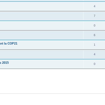
4
7
0
6
ant la COP21
1
4
s 2015
0