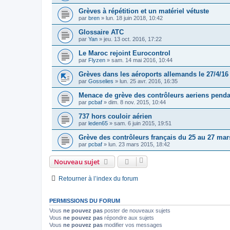
Grèves à répétition et un matériel vétuste
par
bren
»
lun. 18 juin 2018, 10:42
Glossaire ATC
par
Yan
»
jeu. 13 oct. 2016, 17:22
Le Maroc rejoint Eurocontrol
par
Flyzen
»
sam. 14 mai 2016, 10:44
Grèves dans les aéroports allemands le 27/4/16
par
Gosselies
»
lun. 25 avr. 2016, 16:35
Menace de grève des contrôleurs aeriens pend
par
pcbaf
»
dim. 8 nov. 2015, 10:44
737 hors couloir aérien
par
leden65
»
sam. 6 juin 2015, 19:51
Grève des contrôleurs français du 25 au 27 mar
par
pcbaf
»
lun. 23 mars 2015, 18:42
Nouveau sujet
Retourner à l’index du forum
PERMISSIONS DU FORUM
Vous
ne pouvez pas
poster de nouveaux sujets
Vous
ne pouvez pas
répondre aux sujets
Vous
ne pouvez pas
modifier vos messages