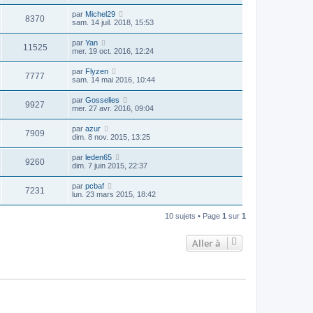
par
Michel29
8370
sam. 14 juil. 2018, 15:53
par
Yan
11525
mer. 19 oct. 2016, 12:24
par
Flyzen
7777
sam. 14 mai 2016, 10:44
par
Gosselies
9927
mer. 27 avr. 2016, 09:04
par
azur
7909
dim. 8 nov. 2015, 13:25
par
leden65
9260
dim. 7 juin 2015, 22:37
par
pcbaf
7231
lun. 23 mars 2015, 18:42
10 sujets • Page
1
sur
1
Aller à