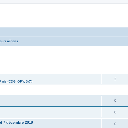
eurs aériens
cher
cherche avancée
RÉPONSES
2
 Paris (CDG, ORY, BVA)
RÉPONSES
0
0
 et 7 décembre 2019
0