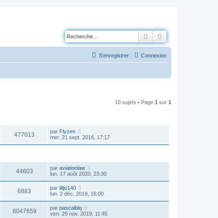
Rechercher
Recherche avancé
S’enregistrer
Connexion
10 sujets • Page
1
sur
1
VUES
DERNIER MESSAGE
par
Flyzen
477013
mer. 21 sept. 2016, 17:17
VUES
DERNIER MESSAGE
par
aviationlaw
44603
lun. 17 août 2020, 23:30
par
lilijo140
6883
lun. 2 déc. 2019, 16:00
par
pascalblq
6047659
ven. 29 nov. 2019, 11:45