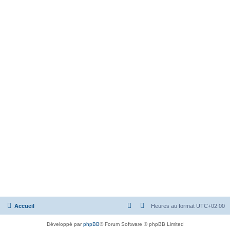
Accueil
Heures au format
UTC+02:00
Développé par
phpBB
® Forum Software © phpBB Limited