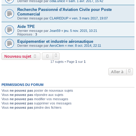
Dernier message par
celia.unice
«
sam. 1 avr. 2017, 15:42
Recherche Passionné d'Aviation Civile pour Poste
Commercial
Dernier message par
CLAIREDUP
«
ven. 3 mars 2017, 19:07
Aide TPE
Dernier message par
Jean59
«
jeu. 5 nov. 2015, 10:21
Réponses :
3
Equipementier et industrie aéronautique
Dernier message par
AeroClem
«
mer. 8 oct. 2014, 22:11
Nouveau sujet
17 sujets • Page
1
sur
1
Aller à
PERMISSIONS DU FORUM
Vous
ne pouvez pas
poster de nouveaux sujets
Vous
ne pouvez pas
répondre aux sujets
Vous
ne pouvez pas
modifier vos messages
Vous
ne pouvez pas
supprimer vos messages
Vous
ne pouvez pas
joindre des fichiers