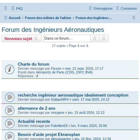
FAQ
S’enregistrer
Connexion
R
Accueil
Forum des métiers de l'aérien
Forum des Ingénieurs Aéronautiques
e
Forum des Ingénieurs Aéronautiques
c
Rechercher
Recherche avanc
Nouveau sujet
h
17 sujets • Page
1
sur
1
e
Annonces
r
c
Charte du forum
Dernier message par
Flyzen
«
mer. 21 sept. 2016, 17:17
h
Posté dans
Aéroports de Paris (CDG, ORY, BVA)
Réponses :
2
e
r
Sujets
recherche ingénieur aeronautique idealement conception
Dernier message par
GabaxMR4
«
sam. 17 mai 2025, 14:12
alternance de 2 ans
Dernier message par
morgane
«
jeu. 15 août 2024, 12:13
Actualité recente
Dernier message par
Fabrilien03
«
lun. 4 mars 2024, 15:56
Besoin d'aide projet Ekranoplan
Dernier message par
alessiogarino
«
jeu. 22 févr. 2024, 12:34