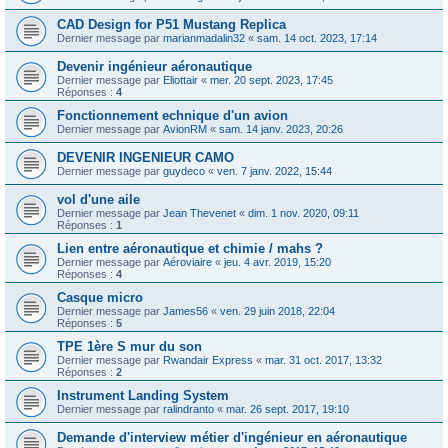
CAD Design for P51 Mustang Replica
Dernier message par
marianmadalin32
«
sam. 14 oct. 2023, 17:14
Devenir ingénieur aéronautique
Dernier message par
Eliottair
«
mer. 20 sept. 2023, 17:45
Réponses :
4
Fonctionnement echnique d'un avion
Dernier message par
AvionRM
«
sam. 14 janv. 2023, 20:26
DEVENIR INGENIEUR CAMO
Dernier message par
guydeco
«
ven. 7 janv. 2022, 15:44
vol d'une aile
Dernier message par
Jean Thevenet
«
dim. 1 nov. 2020, 09:11
Réponses :
1
Lien entre aéronautique et chimie / mahs ?
Dernier message par
Aéroviaire
«
jeu. 4 avr. 2019, 15:20
Réponses :
4
Casque micro
Dernier message par
James56
«
ven. 29 juin 2018, 22:04
Réponses :
5
TPE 1ère S mur du son
Dernier message par
Rwandair Express
«
mar. 31 oct. 2017, 13:32
Réponses :
2
Instrument Landing System
Dernier message par
ralindranto
«
mar. 26 sept. 2017, 19:10
Demande d'interview métier d'ingénieur en aéronautique