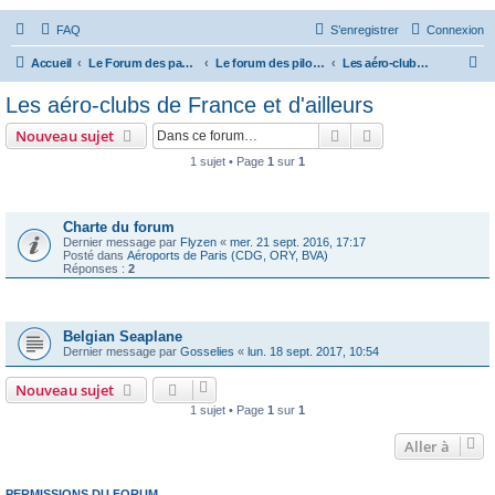
FAQ
S’enregistrer
Connexion
R
Accueil
Le Forum des passionnés d'aviation
Le forum des pilotes privés
Les aéro-clubs de France et d'ailleurs
e
Les aéro-clubs de France et d'ailleurs
c
Rechercher
Recherche avanc
Nouveau sujet
h
1 sujet • Page
1
sur
1
e
Annonces
r
c
Charte du forum
Dernier message par
Flyzen
«
mer. 21 sept. 2016, 17:17
h
Posté dans
Aéroports de Paris (CDG, ORY, BVA)
Réponses :
2
e
r
Sujets
Belgian Seaplane
Dernier message par
Gosselies
«
lun. 18 sept. 2017, 10:54
Nouveau sujet
1 sujet • Page
1
sur
1
Aller à
PERMISSIONS DU FORUM