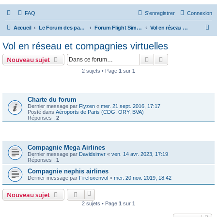
FAQ
S’enregistrer
Connexion
R
Accueil
Le Forum des passionnés d'aviation
Forum Flight Simulator
Vol en réseau et compagnies virtuelles
e
Vol en réseau et compagnies virtuelles
c
Rechercher
Recherche avanc
Nouveau sujet
h
2 sujets • Page
1
sur
1
e
Annonces
r
c
Charte du forum
Dernier message par
Flyzen
«
mer. 21 sept. 2016, 17:17
h
Posté dans
Aéroports de Paris (CDG, ORY, BVA)
Réponses :
2
e
r
Sujets
Compagnie Mega Airlines
Dernier message par
Davidsimvr
«
ven. 14 avr. 2023, 17:19
Réponses :
1
Compagnie nephis airlines
Dernier message par
Firefoxenvol
«
mer. 20 nov. 2019, 18:42
Nouveau sujet
2 sujets • Page
1
sur
1