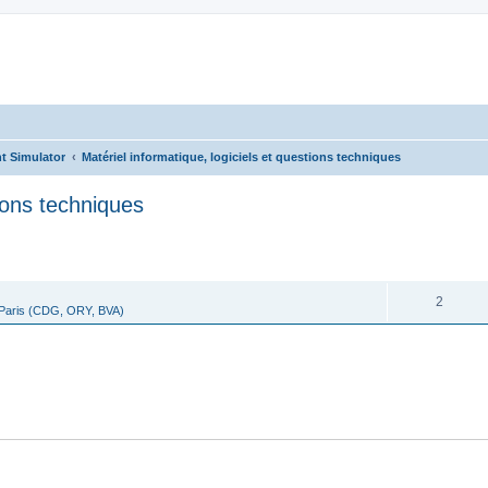
t Simulator
Matériel informatique, logiciels et questions techniques
tions techniques
cher
cherche avancée
RÉPONSES
2
 Paris (CDG, ORY, BVA)