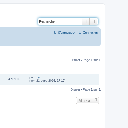
Rechercher
Recherche avancé
S’enregistrer
Connexion
0 sujet • Page
1
sur
1
VUES
DERNIER MESSAGE
par
Flyzen
476916
mer. 21 sept. 2016, 17:17
0 sujet • Page
1
sur
1
Aller à