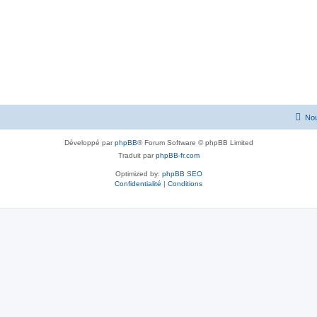
Nou
Développé par
phpBB
® Forum Software © phpBB Limited
Traduit par
phpBB-fr.com
Optimized by:
phpBB SEO
Confidentialité
|
Conditions