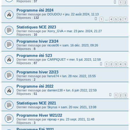
Réponses :
37
1
2
Programme été 2024
Dernier message par
DOUDOU
«
jeu. 22 août 2024, 11:13
Réponses :
132
1
4
5
6
7
…
Statistiques NCE 2023
Dernier message par
Xorry_GVA
«
mar. 23 janv. 2024, 21:27
Réponses :
16
Programme hiver 23/24
Dernier message par
nicois06
«
sam. 16 déc. 2023, 09:26
Réponses :
8
Programme été S23
Dernier message par
CARPIQUET
«
mer. 5 juil. 2023, 12:58
Réponses :
87
1
2
3
4
5
Programme hiver 22/23
Dernier message par
hervé74
«
lun. 28 nov. 2022, 15:55
Réponses :
2
Programme été 2022
Dernier message par
damien138
«
lun. 6 juin 2022, 22:59
Réponses :
51
1
2
3
Statistiques NCE 2021
Dernier message par
Skyrus
«
sam. 20 nov. 2021, 13:08
Programme Hiver W21/22
Dernier message par
nipnap
«
jeu. 23 sept. 2021, 11:48
Réponses :
3
Programme Eté 2021