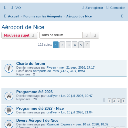
FAQ
S’enregistrer
Connexion
R
Accueil
Forums sur les Aéroports
Aéroport de Nice
e
Aéroport de Nice
c
Rechercher
Recherche avanc
Nouveau sujet
h
e
1
2
3
4
5
Suivante
122 sujets
r
Annonces
c
Charte du forum
h
Dernier message par
Flyzen
«
mer. 21 sept. 2016, 17:17
Posté dans
Aéroports de Paris (CDG, ORY, BVA)
e
Réponses :
2
r
Sujets
Programme été 2026
Dernier message par
uralflyer
«
lun. 20 juil. 2026, 10:47
Réponses :
78
1
2
3
4
Programme été 2027 - Nice
Dernier message par
uralflyer
«
lun. 13 juil. 2026, 21:04
Divers Aéroport de Nice
Dernier message par
Rwandair Express
«
ven. 10 juil. 2026, 18:32
Réponses :
184