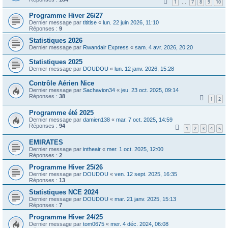
1
7
8
9
10
…
Programme Hiver 26/27
Dernier message par
tititlse
«
lun. 22 juin 2026, 11:10
Réponses :
9
Statistiques 2026
Dernier message par
Rwandair Express
«
sam. 4 avr. 2026, 20:20
Statistiques 2025
Dernier message par
DOUDOU
«
lun. 12 janv. 2026, 15:28
Contrôle Aérien Nice
Dernier message par
Sachavion34
«
jeu. 23 oct. 2025, 09:14
Réponses :
38
1
2
Programme été 2025
Dernier message par
damien138
«
mar. 7 oct. 2025, 14:59
Réponses :
94
1
2
3
4
5
EMIRATES
Dernier message par
intheair
«
mer. 1 oct. 2025, 12:00
Réponses :
2
Programme Hiver 25/26
Dernier message par
DOUDOU
«
ven. 12 sept. 2025, 16:35
Réponses :
13
Statistiques NCE 2024
Dernier message par
DOUDOU
«
mar. 21 janv. 2025, 15:13
Réponses :
7
Programme Hiver 24/25
Dernier message par
tom0675
«
mer. 4 déc. 2024, 06:08