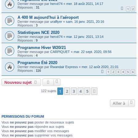
Dernier message par
hervé74
«
mer. 18 août 2021, 14:17
Réponses :
31
1
2
A 400 M aujourd'hui à l'aéroport
Dernier message par
uralflyer
«
sam. 16 janv. 2021, 20:16
Réponses :
3
Statistiques NCE 2020
Dernier message par
hervé74
«
mar. 12 janv. 2021, 13:14
Réponses :
9
Programme Hiver W20/21
Dernier message par
CARPIQUET
«
mar. 22 sept. 2020, 09:56
Réponses :
4
Programme Été 2020
Dernier message par
Rwandair Express
«
mer. 12 août 2020, 21:01
Réponses :
116
1
2
3
4
5
6
Nouveau sujet
1
2
3
4
5
Suivante
122 sujets
Aller à
PERMISSIONS DU FORUM
Vous
ne pouvez pas
poster de nouveaux sujets
Vous
ne pouvez pas
répondre aux sujets
Vous
ne pouvez pas
modifier vos messages
Vous
ne pouvez pas
supprimer vos messages