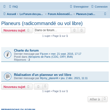
FAQ
S’enregistrer
Connexion
R
Accueil
Le Forum des passionnés d'aviation
Forum Aéromodélisme
Planeurs (radicommandé ou vol libre)
e
Planeurs (radicommandé ou vol libre)
c
Rechercher
Recherche avanc
Nouveau sujet
h
1 sujet • Page
1
sur
1
e
Annonces
r
c
Charte du forum
Dernier message par
Flyzen
«
mer. 21 sept. 2016, 17:17
h
Posté dans
Aéroports de Paris (CDG, ORY, BVA)
Réponses :
2
e
r
Sujets
Réalisation d'un planneur en vol libre
Dernier message par
Mymy_plane44
«
jeu. 2 déc. 2021, 11:11
Nouveau sujet
1 sujet • Page
1
sur
1
Aller à
PERMISSIONS DU FORUM