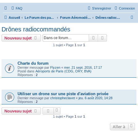
FAQ
S’enregistrer
Connexion
R
Accueil
Le Forum des passionnés d'aviation
Forum Aéromodélisme
Drônes radiocommandés
e
Drônes radiocommandés
c
Rechercher
Recherche avanc
Nouveau sujet
h
1 sujet • Page
1
sur
1
e
Annonces
r
c
Charte du forum
Dernier message par
Flyzen
«
mer. 21 sept. 2016, 17:17
h
Posté dans
Aéroports de Paris (CDG, ORY, BVA)
Réponses :
2
e
r
Sujets
Utiliser un drone sur une piste d'aviation privée
Dernier message par
christopheclavet
«
jeu. 6 août 2020, 14:28
Réponses :
2
Nouveau sujet
1 sujet • Page
1
sur
1
Aller à