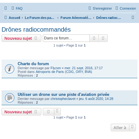
FAQ
S’enregistrer
Connexion
R
Accueil
Le Forum des passionnés d'aviation
Forum Aéromodélisme
Drônes radiocommandés
e
Drônes radiocommandés
c
Rechercher
Recherche avanc
Nouveau sujet
h
1 sujet • Page
1
sur
1
e
Annonces
r
c
Charte du forum
Dernier message par
Flyzen
«
mer. 21 sept. 2016, 17:17
h
Posté dans
Aéroports de Paris (CDG, ORY, BVA)
Réponses :
2
e
r
Sujets
Utiliser un drone sur une piste d'aviation privée
Dernier message par
christopheclavet
«
jeu. 6 août 2020, 14:28
Réponses :
2
Nouveau sujet
1 sujet • Page
1
sur
1
Aller à