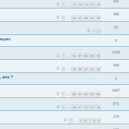
301
1
12
13
14
15
16
…
586
1
26
27
28
29
30
…
23
1
2
ançais
0
1783
1
86
87
88
89
90
…
450
1
19
20
21
22
23
…
, avis ?
2
1667
1
80
81
82
83
84
…
671
1
30
31
32
33
34
…
176
1
5
6
7
8
9
…