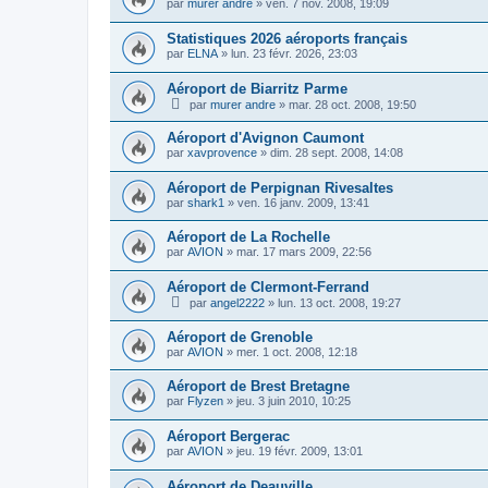
par
murer andre
»
ven. 7 nov. 2008, 19:09
Statistiques 2026 aéroports français
par
ELNA
»
lun. 23 févr. 2026, 23:03
Aéroport de Biarritz Parme
par
murer andre
»
mar. 28 oct. 2008, 19:50
Aéroport d'Avignon Caumont
par
xavprovence
»
dim. 28 sept. 2008, 14:08
Aéroport de Perpignan Rivesaltes
par
shark1
»
ven. 16 janv. 2009, 13:41
Aéroport de La Rochelle
par
AVION
»
mar. 17 mars 2009, 22:56
Aéroport de Clermont-Ferrand
par
angel2222
»
lun. 13 oct. 2008, 19:27
Aéroport de Grenoble
par
AVION
»
mer. 1 oct. 2008, 12:18
Aéroport de Brest Bretagne
par
Flyzen
»
jeu. 3 juin 2010, 10:25
Aéroport Bergerac
par
AVION
»
jeu. 19 févr. 2009, 13:01
Aéroport de Deauville