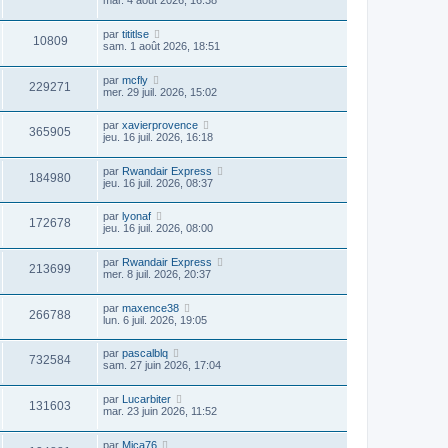
mar. 4 août 2026, 16:38
par
tititlse
10809
sam. 1 août 2026, 18:51
par
mcfly
229271
mer. 29 juil. 2026, 15:02
par
xavierprovence
365905
jeu. 16 juil. 2026, 16:18
par
Rwandair Express
184980
jeu. 16 juil. 2026, 08:37
par
lyonaf
172678
jeu. 16 juil. 2026, 08:00
par
Rwandair Express
213699
mer. 8 juil. 2026, 20:37
par
maxence38
266788
lun. 6 juil. 2026, 19:05
par
pascalblq
732584
sam. 27 juin 2026, 17:04
par
Lucarbiter
131603
mar. 23 juin 2026, 11:52
par
Mica76