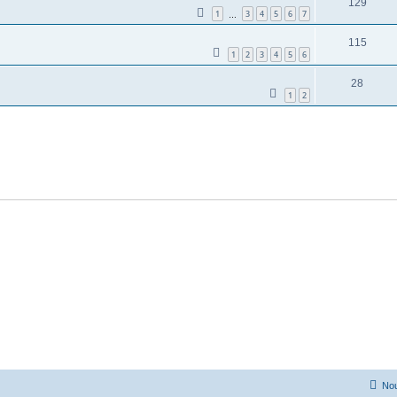
129
1
3
4
5
6
7
…
115
1
2
3
4
5
6
28
1
2
Nou