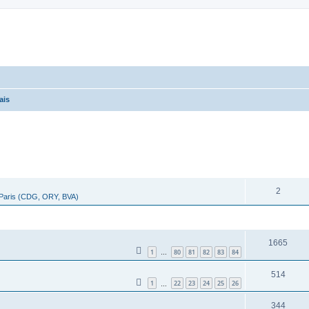
ais
cher
cherche avancée
RÉPONSES
2
 Paris (CDG, ORY, BVA)
RÉPONSES
1665
1
80
81
82
83
84
…
514
1
22
23
24
25
26
…
344