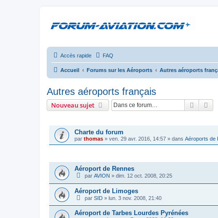
Accès rapide
FAQ
Accueil
Forums sur les Aéroports
Autres aéroports franç
Autres aéroports français
Recher
Re
Nouveau sujet
ANNONCES
Charte du forum
par
thomas
»
ven. 29 avr. 2016, 14:57
» dans
Aéroports de
SUJETS
Aéroport de Rennes
par
AVION
»
dim. 12 oct. 2008, 20:25
Aéroport de Limoges
par
SID
»
lun. 3 nov. 2008, 21:40
Aéroport de Tarbes Lourdes Pyrénées