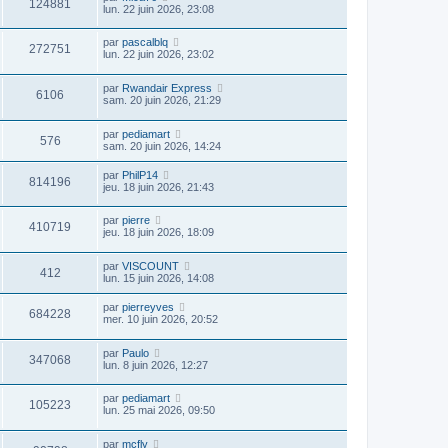
124881
lun. 22 juin 2026, 23:08
par
pascalblq
272751
lun. 22 juin 2026, 23:02
par
Rwandair Express
6106
sam. 20 juin 2026, 21:29
par
pediamart
576
sam. 20 juin 2026, 14:24
par
PhilP14
814196
jeu. 18 juin 2026, 21:43
par
pierre
410719
jeu. 18 juin 2026, 18:09
par
VISCOUNT
412
lun. 15 juin 2026, 14:08
par
pierreyves
684228
mer. 10 juin 2026, 20:52
par
Paulo
347068
lun. 8 juin 2026, 12:27
par
pediamart
105223
lun. 25 mai 2026, 09:50
par
mcfly