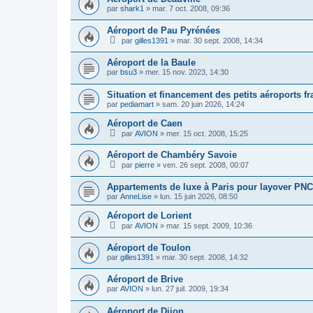
par
shark1
»
mar. 7 oct. 2008, 09:36
Aéroport de Pau Pyrénées
par
gilles1391
»
mar. 30 sept. 2008, 14:34
Aéroport de la Baule
par
bsu3
»
mer. 15 nov. 2023, 14:30
Situation et financement des petits aéroports fr
par
pediamart
»
sam. 20 juin 2026, 14:24
Aéroport de Caen
par
AVION
»
mer. 15 oct. 2008, 15:25
Aéroport de Chambéry Savoie
par
pierre
»
ven. 26 sept. 2008, 00:07
Appartements de luxe à Paris pour layover PNC
par
AnneLise
»
lun. 15 juin 2026, 08:50
Aéroport de Lorient
par
AVION
»
mar. 15 sept. 2009, 10:36
Aéroport de Toulon
par
gilles1391
»
mar. 30 sept. 2008, 14:32
Aéroport de Brive
par
AVION
»
lun. 27 juil. 2009, 19:34
Aéroport de Dijon