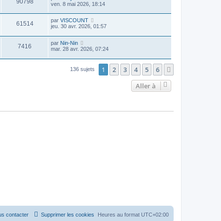
90798
ven. 8 mai 2026, 18:14
par
VISCOUNT
61514
jeu. 30 avr. 2026, 01:57
par
Nin-Nin
7416
mar. 28 avr. 2026, 07:24
1
2
3
4
5
6
Suivante
136 sujets
Aller à
s contacter
Supprimer les cookies
Heures au format
UTC+02:00