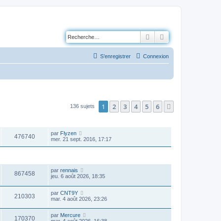
Rechercher
Recherche avancé
S’enregistrer
Connexion
1
2
3
4
5
6
Suivante
136 sujets
VUES
DERNIER MESSAGE
par
Flyzen
476740
mer. 21 sept. 2016, 17:17
VUES
DERNIER MESSAGE
par
rennais
867458
jeu. 6 août 2026, 18:35
par
CNT9Y
210303
mar. 4 août 2026, 23:26
par
Mercure
170370