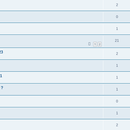
2
0
1
21
1
2
23
2
1
81
1
 ?
1
0
1
2