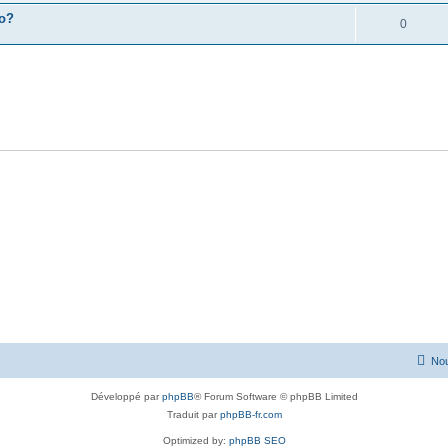
o?
0
Nou
Développé par
phpBB
® Forum Software © phpBB Limited
Traduit par
phpBB-fr.com
Optimized by:
phpBB SEO