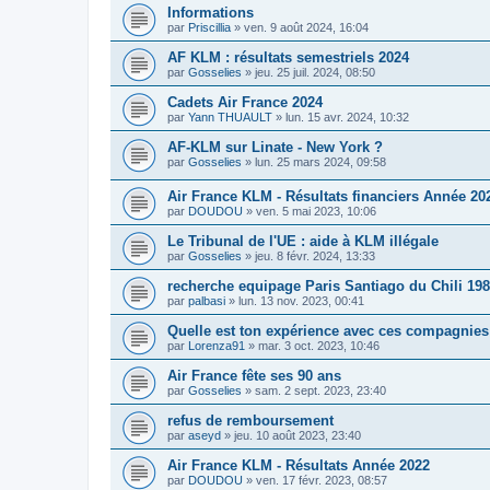
Informations
par
Priscillia
»
ven. 9 août 2024, 16:04
AF KLM : résultats semestriels 2024
par
Gosselies
»
jeu. 25 juil. 2024, 08:50
Cadets Air France 2024
par
Yann THUAULT
»
lun. 15 avr. 2024, 10:32
AF-KLM sur Linate - New York ?
par
Gosselies
»
lun. 25 mars 2024, 09:58
Air France KLM - Résultats financiers Année 20
par
DOUDOU
»
ven. 5 mai 2023, 10:06
Le Tribunal de l'UE : aide à KLM illégale
par
Gosselies
»
jeu. 8 févr. 2024, 13:33
recherche equipage Paris Santiago du Chili 19
par
palbasi
»
lun. 13 nov. 2023, 00:41
Quelle est ton expérience avec ces compagnies
par
Lorenza91
»
mar. 3 oct. 2023, 10:46
Air France fête ses 90 ans
par
Gosselies
»
sam. 2 sept. 2023, 23:40
refus de remboursement
par
aseyd
»
jeu. 10 août 2023, 23:40
Air France KLM - Résultats Année 2022
par
DOUDOU
»
ven. 17 févr. 2023, 08:57