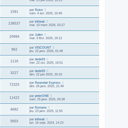
mar. 23 juin 2026, 18:25
par
Ruivo
1591
sam. 4 avr. 2026, 10:49
par
intheair
138537
mar. 10 mars 2026, 03:27
par
Julien
20994
mar. 3 févr. 2026, 19:12
par
VISCOUNT
962
jeu. 22 janv. 2026, 01:48
par
dede93
1116
mer. 22 oct. 2025, 19:01
par
dede93
3227
dim. 22 juin 2025, 20:10
par
Rwandair Express
72325
dim. 26 janv. 2025, 21:49
par
peterONE
11422
sam. 25 janv. 2025, 00:38
par
Romane
4692
jeu. 23 janv. 2025, 11:55
par
intheair
5603
lun. 16 sept. 2024, 14:23