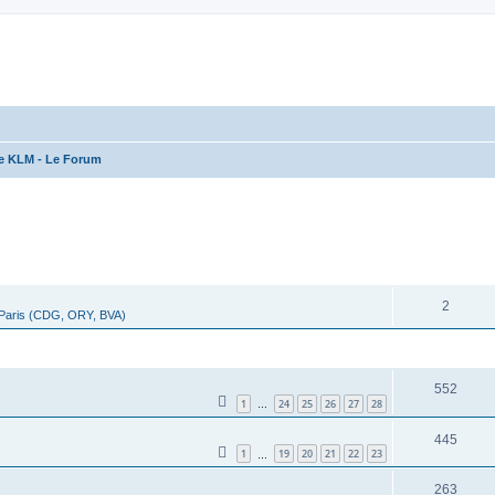
ce KLM - Le Forum
cher
cherche avancée
RÉPONSES
2
 Paris (CDG, ORY, BVA)
RÉPONSES
552
1
24
25
26
27
28
…
445
1
19
20
21
22
23
…
263