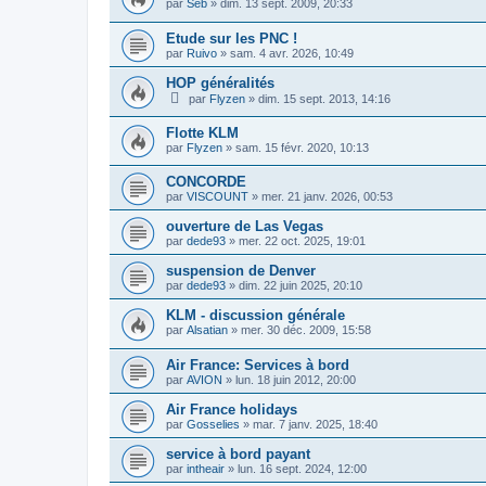
par
Seb
»
dim. 13 sept. 2009, 20:33
Etude sur les PNC !
par
Ruivo
»
sam. 4 avr. 2026, 10:49
HOP généralités
par
Flyzen
»
dim. 15 sept. 2013, 14:16
Flotte KLM
par
Flyzen
»
sam. 15 févr. 2020, 10:13
CONCORDE
par
VISCOUNT
»
mer. 21 janv. 2026, 00:53
ouverture de Las Vegas
par
dede93
»
mer. 22 oct. 2025, 19:01
suspension de Denver
par
dede93
»
dim. 22 juin 2025, 20:10
KLM - discussion générale
par
Alsatian
»
mer. 30 déc. 2009, 15:58
Air France: Services à bord
par
AVION
»
lun. 18 juin 2012, 20:00
Air France holidays
par
Gosselies
»
mar. 7 janv. 2025, 18:40
service à bord payant
par
intheair
»
lun. 16 sept. 2024, 12:00