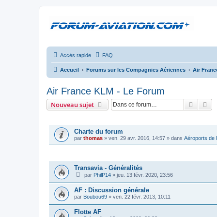
Accès rapide
FAQ
Accueil
Forums sur les Compagnies Aériennes
Air Fran
Air France KLM - Le Forum
Recher
Re
Nouveau sujet
ANNONCES
Charte du forum
par
thomas
»
ven. 29 avr. 2016, 14:57
» dans
Aéroports de
SUJETS
Transavia - Généralités
par
PhilP14
»
jeu. 13 févr. 2020, 23:56
AF : Discussion générale
par
Boubou69
»
ven. 22 févr. 2013, 10:11
Flotte AF