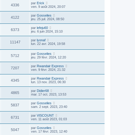
par
Erick
4336
ven. 9 août 2024, 20:07
par
Gosselies
4122
jeu. 25 juil. 2024, 08:50
par
lefeju60
6373
jeu. 6 juin 2024, 15:10
par
lyonaf
11147
lun. 22 avr. 2024, 19:58
par
Gosselies
5712
jeu. 29 févr. 2024, 12:20
par
Rwandair Express
7207
ven. 9 févr. 2024, 21:32
par
Rwandair Express
4345
lun. 13 nov. 2023, 06:30
par
Didier68
4865
mar. 17 oct. 2023, 13:53
par
Gosselies
5837
sam. 2 sept. 2023, 23:40
par
VISCOUNT
6731
ven. 11 août 2023, 01:03
par
Gosselies
5047
ven. 17 févr. 2023, 12:40