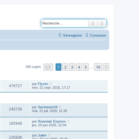
Rechercher
Recherche avancé
S’enregistrer
Connexion
Page
1
sur
16
1
2
3
4
5
16
Suivante
390 sujets
…
VUES
DERNIER MESSAGE
par
Flyzen
476727
mer. 21 sept. 2016, 17:17
VUES
DERNIER MESSAGE
par
Sachavion34
245736
mar. 21 juil. 2026, 11:30
par
Rwandair Express
192948
jeu. 25 juin 2026, 22:04
par
Julien
135936