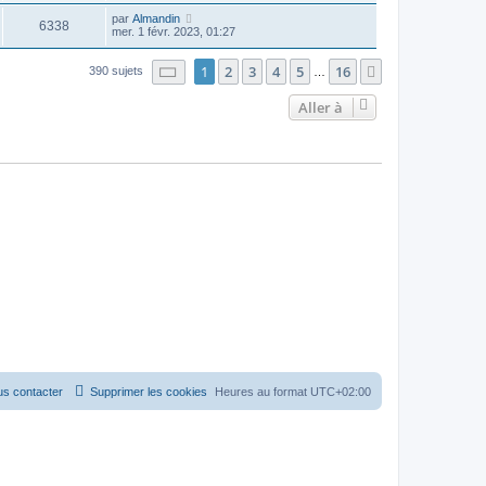
par
Almandin
6338
mer. 1 févr. 2023, 01:27
Page
1
sur
16
1
2
3
4
5
16
Suivante
390 sujets
…
Aller à
s contacter
Supprimer les cookies
Heures au format
UTC+02:00