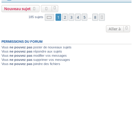
Nouveau sujet
Page
1
sur
8
1
2
3
4
5
8
Suivante
185 sujets
…
Aller à
PERMISSIONS DU FORUM
Vous
ne pouvez pas
poster de nouveaux sujets
Vous
ne pouvez pas
répondre aux sujets
Vous
ne pouvez pas
modifier vos messages
Vous
ne pouvez pas
supprimer vos messages
Vous
ne pouvez pas
joindre des fichiers