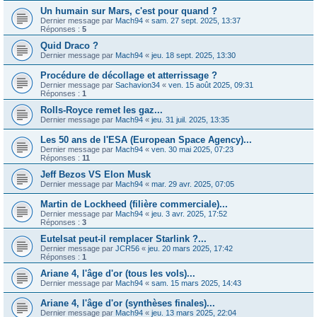
Un humain sur Mars, c'est pour quand ?
Dernier message par
Mach94
«
sam. 27 sept. 2025, 13:37
Réponses :
5
Quid Draco ?
Dernier message par
Mach94
«
jeu. 18 sept. 2025, 13:30
Procédure de décollage et atterrissage ?
Dernier message par
Sachavion34
«
ven. 15 août 2025, 09:31
Réponses :
1
Rolls-Royce remet les gaz...
Dernier message par
Mach94
«
jeu. 31 juil. 2025, 13:35
Les 50 ans de l'ESA (European Space Agency)...
Dernier message par
Mach94
«
ven. 30 mai 2025, 07:23
Réponses :
11
Jeff Bezos VS Elon Musk
Dernier message par
Mach94
«
mar. 29 avr. 2025, 07:05
Martin de Lockheed (filière commerciale)...
Dernier message par
Mach94
«
jeu. 3 avr. 2025, 17:52
Réponses :
3
Eutelsat peut-il remplacer Starlink ?...
Dernier message par
JCR56
«
jeu. 20 mars 2025, 17:42
Réponses :
1
Ariane 4, l'âge d'or (tous les vols)...
Dernier message par
Mach94
«
sam. 15 mars 2025, 14:43
Ariane 4, l'âge d'or (synthèses finales)...
Dernier message par
Mach94
«
jeu. 13 mars 2025, 22:04