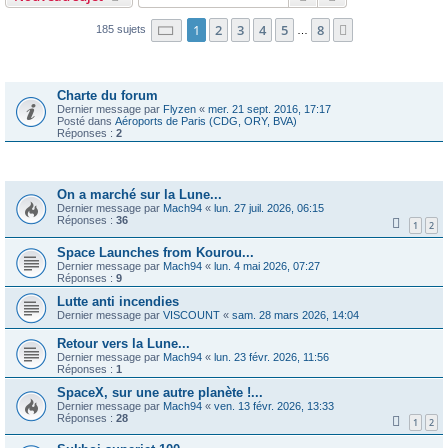
Page
1
sur
8
1
2
3
4
5
8
Suivante
185 sujets
…
Annonces
Charte du forum
Dernier message par
Flyzen
«
mer. 21 sept. 2016, 17:17
Posté dans
Aéroports de Paris (CDG, ORY, BVA)
Réponses :
2
Sujets
On a marché sur la Lune...
Dernier message par
Mach94
«
lun. 27 juil. 2026, 06:15
Réponses :
36
1
2
Space Launches from Kourou...
Dernier message par
Mach94
«
lun. 4 mai 2026, 07:27
Réponses :
9
Lutte anti incendies
Dernier message par
VISCOUNT
«
sam. 28 mars 2026, 14:04
Retour vers la Lune...
Dernier message par
Mach94
«
lun. 23 févr. 2026, 11:56
Réponses :
1
SpaceX, sur une autre planète !...
Dernier message par
Mach94
«
ven. 13 févr. 2026, 13:33
Réponses :
28
1
2