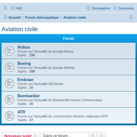
FAQ
S’enregistrer
Connexion
R
Accueil
Forum Aéronautique
Aviation civile
e
Aviation civile
c
Forum
h
e
Airbus
Forum sur l'actualité du groupe Airbus
r
Sujets :
156
c
Boeing
Forum sur l'actualité du groupe Boeing
h
Sujets :
108
e
Embraer
r
Forum sur l'actualité d'Embraer
Sujets :
10
Bombardier
Forum sur l'actualité de Bombardier Avions Commerciaux
Sujets :
15
ATR
Forum sur l'actualité du constructeur d'avions régionaux ATR
Sujets :
27
Rechercher
Recherche avanc
Nouveau sujet