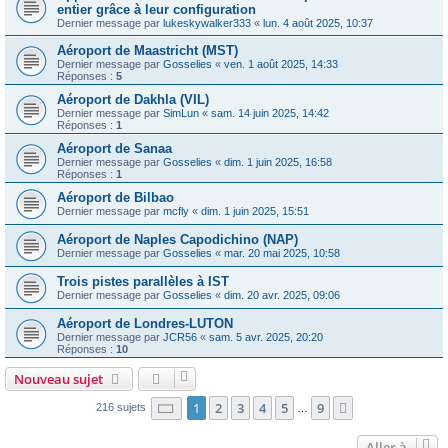
entier grâce à leur configuration
Dernier message par
lukeskywalker333
«
lun. 4 août 2025, 10:37
Aéroport de Maastricht (MST)
Dernier message par
Gosselies
«
ven. 1 août 2025, 14:33
Réponses :
5
Aéroport de Dakhla (VIL)
Dernier message par
SimLun
«
sam. 14 juin 2025, 14:42
Réponses :
1
Aéroport de Sanaa
Dernier message par
Gosselies
«
dim. 1 juin 2025, 16:58
Réponses :
1
Aéroport de Bilbao
Dernier message par
mcfly
«
dim. 1 juin 2025, 15:51
Aéroport de Naples Capodichino (NAP)
Dernier message par
Gosselies
«
mar. 20 mai 2025, 10:58
Trois pistes parallèles à IST
Dernier message par
Gosselies
«
dim. 20 avr. 2025, 09:06
Aéroport de Londres-LUTON
Dernier message par
JCR56
«
sam. 5 avr. 2025, 20:20
Réponses :
10
Nouveau sujet
Page
1
sur
9
1
2
3
4
5
9
Suivante
216 sujets
…
Aller à