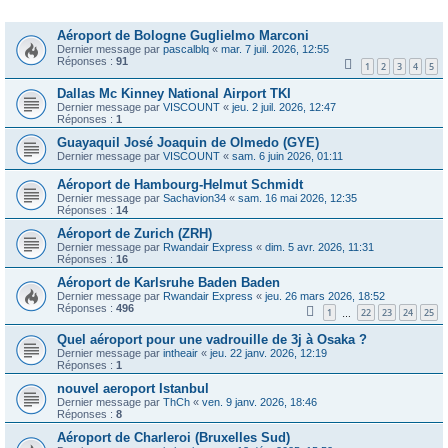
Sujets
Aéroport de Bologne Guglielmo Marconi
Dernier message par
pascalblq
«
mar. 7 juil. 2026, 12:55
Réponses :
91
1
2
3
4
5
Dallas Mc Kinney National Airport TKI
Dernier message par
VISCOUNT
«
jeu. 2 juil. 2026, 12:47
Réponses :
1
Guayaquil José Joaquin de Olmedo (GYE)
Dernier message par
VISCOUNT
«
sam. 6 juin 2026, 01:11
Aéroport de Hambourg-Helmut Schmidt
Dernier message par
Sachavion34
«
sam. 16 mai 2026, 12:35
Réponses :
14
Aéroport de Zurich (ZRH)
Dernier message par
Rwandair Express
«
dim. 5 avr. 2026, 11:31
Réponses :
16
Aéroport de Karlsruhe Baden Baden
Dernier message par
Rwandair Express
«
jeu. 26 mars 2026, 18:52
Réponses :
496
1
22
23
24
25
…
Quel aéroport pour une vadrouille de 3j à Osaka ?
Dernier message par
intheair
«
jeu. 22 janv. 2026, 12:19
Réponses :
1
nouvel aeroport Istanbul
Dernier message par
ThCh
«
ven. 9 janv. 2026, 18:46
Réponses :
8
Aéroport de Charleroi (Bruxelles Sud)