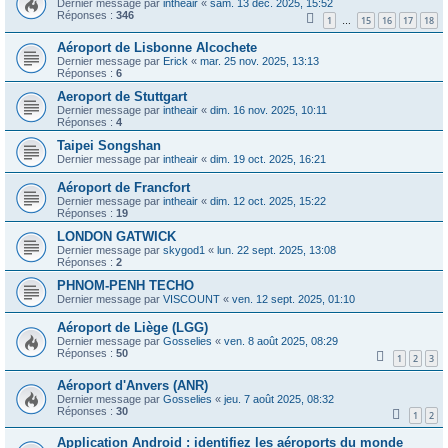
Dernier message par
intheair
«
sam. 13 déc. 2025, 15:52
Réponses :
346
1
15
16
17
18
…
Aéroport de Lisbonne Alcochete
Dernier message par
Erick
«
mar. 25 nov. 2025, 13:13
Réponses :
6
Aeroport de Stuttgart
Dernier message par
intheair
«
dim. 16 nov. 2025, 10:11
Réponses :
4
Taipei Songshan
Dernier message par
intheair
«
dim. 19 oct. 2025, 16:21
Aéroport de Francfort
Dernier message par
intheair
«
dim. 12 oct. 2025, 15:22
Réponses :
19
LONDON GATWICK
Dernier message par
skygod1
«
lun. 22 sept. 2025, 13:08
Réponses :
2
PHNOM-PENH TECHO
Dernier message par
VISCOUNT
«
ven. 12 sept. 2025, 01:10
Aéroport de Liège (LGG)
Dernier message par
Gosselies
«
ven. 8 août 2025, 08:29
Réponses :
50
1
2
3
Aéroport d'Anvers (ANR)
Dernier message par
Gosselies
«
jeu. 7 août 2025, 08:32
Réponses :
30
1
2
Application Android : identifiez les aéroports du monde