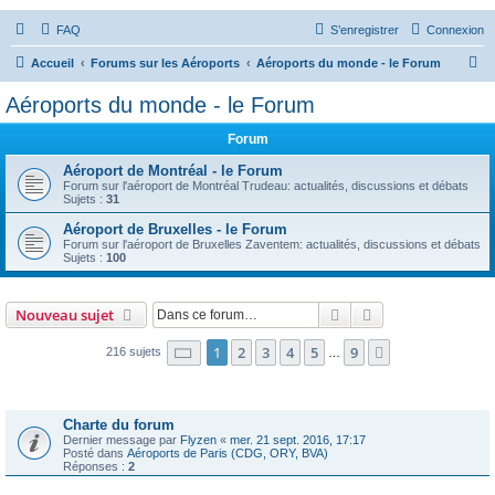
FAQ
S’enregistrer
Connexion
R
Accueil
Forums sur les Aéroports
Aéroports du monde - le Forum
e
Aéroports du monde - le Forum
c
Forum
h
e
Aéroport de Montréal - le Forum
Forum sur l'aéroport de Montréal Trudeau: actualités, discussions et débats
r
Sujets :
31
c
Aéroport de Bruxelles - le Forum
Forum sur l'aéroport de Bruxelles Zaventem: actualités, discussions et débats
h
Sujets :
100
e
r
Rechercher
Recherche avanc
Nouveau sujet
Page
1
sur
9
1
2
3
4
5
9
Suivante
216 sujets
…
Annonces
Charte du forum
Dernier message par
Flyzen
«
mer. 21 sept. 2016, 17:17
Posté dans
Aéroports de Paris (CDG, ORY, BVA)
Réponses :
2