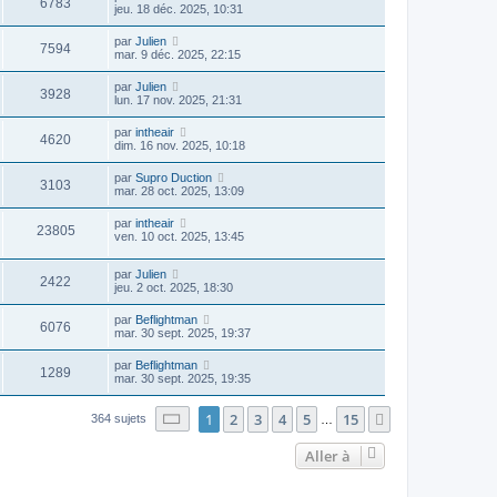
6783
jeu. 18 déc. 2025, 10:31
par
Julien
7594
mar. 9 déc. 2025, 22:15
par
Julien
3928
lun. 17 nov. 2025, 21:31
par
intheair
4620
dim. 16 nov. 2025, 10:18
par
Supro Duction
3103
mar. 28 oct. 2025, 13:09
par
intheair
23805
ven. 10 oct. 2025, 13:45
par
Julien
2422
jeu. 2 oct. 2025, 18:30
par
Beflightman
6076
mar. 30 sept. 2025, 19:37
par
Beflightman
1289
mar. 30 sept. 2025, 19:35
Page
1
sur
15
1
2
3
4
5
15
Suivante
364 sujets
…
Aller à