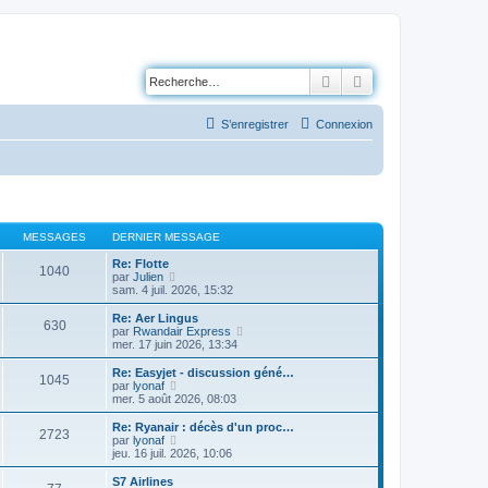
Rechercher
Recherche avancé
S’enregistrer
Connexion
MESSAGES
DERNIER MESSAGE
Re: Flotte
1040
V
par
Julien
o
sam. 4 juil. 2026, 15:32
i
r
Re: Aer Lingus
630
l
V
par
Rwandair Express
e
o
mer. 17 juin 2026, 13:34
d
i
e
r
Re: Easyjet - discussion géné…
1045
r
l
V
par
lyonaf
n
e
o
mer. 5 août 2026, 08:03
i
d
i
e
e
r
Re: Ryanair : décès d'un proc…
r
2723
r
l
V
par
lyonaf
m
n
e
o
jeu. 16 juil. 2026, 10:06
e
i
d
i
s
e
e
r
S7 Airlines
s
r