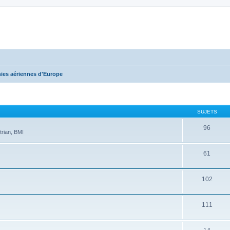
es aériennes d'Europe
SUJETS
96
trian, BMI
61
102
111