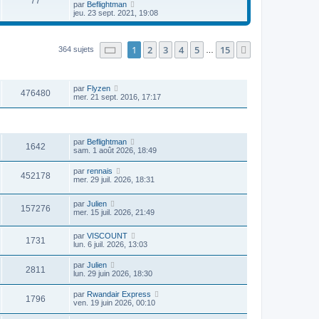
77
r
l
V
par
Beflightman
a
m
n
e
o
jeu. 23 sept. 2021, 19:08
g
e
i
d
i
e
s
e
e
r
s
r
r
l
a
m
n
e
Page
1
sur
15
1
2
3
4
5
15
Suivante
364 sujets
…
g
e
i
d
e
s
e
e
s
r
VUES
DERNIER MESSAGE
r
a
m
n
g
e
par
Flyzen
i
476480
e
s
mer. 21 sept. 2016, 17:17
e
s
r
a
m
g
e
VUES
DERNIER MESSAGE
e
s
s
par
Beflightman
1642
a
sam. 1 août 2026, 18:49
g
e
par
rennais
452178
mer. 29 juil. 2026, 18:31
par
Julien
157276
mer. 15 juil. 2026, 21:49
par
VISCOUNT
1731
lun. 6 juil. 2026, 13:03
par
Julien
2811
lun. 29 juin 2026, 18:30
par
Rwandair Express
1796
ven. 19 juin 2026, 00:10