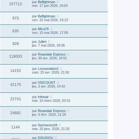
par
Beflightman
157712
mer. 17 juin 2026, 19:03
par
Beflightman
973
ven. 22 mai 2026, 19:13
par
Mica76
635
ven. 15 mai 2026, 17:09
par
Julien
928
jeu. 7 mai 2026, 18:36
par
Rwandair Express
118003
jeu. 30 avr. 2026, 18:51
par
Loveaviation2
14152
sam. 25 avr. 2026, 21:50
par
VISCOUNT
42175
jeu. 2 avr. 2026, 14:42
par
intheair
22741
mar. 10 mars 2026, 03:31
par
Rwandair Express
24681
jeu. 5 févr. 2026, 21:26
par
Sachavion34
1144
mar. 20 janv. 2026, 21:25
par
DOUDOU