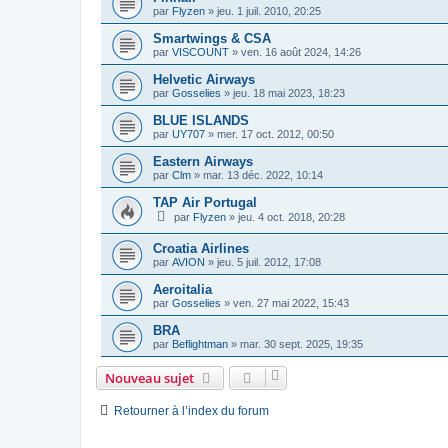
par
Flyzen
»
jeu. 1 juil. 2010, 20:25
Smartwings & CSA
par
VISCOUNT
»
ven. 16 août 2024, 14:26
Helvetic Airways
par
Gosselies
»
jeu. 18 mai 2023, 18:23
BLUE ISLANDS
par
UY707
»
mer. 17 oct. 2012, 00:50
Eastern Airways
par
Clm
»
mar. 13 déc. 2022, 10:14
TAP Air Portugal
par
Flyzen
»
jeu. 4 oct. 2018, 20:28
Croatia Airlines
par
AVION
»
jeu. 5 juil. 2012, 17:08
Aeroitalia
par
Gosselies
»
ven. 27 mai 2022, 15:43
BRA
par
Beflightman
»
mar. 30 sept. 2025, 19:35
Nouveau sujet
Retourner à l’index du forum