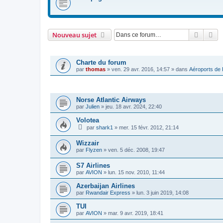
Recher
Re
Nouveau sujet
ANNONCES
Charte du forum
par
thomas
»
ven. 29 avr. 2016, 14:57
» dans
Aéroports de
SUJETS
Norse Atlantic Airways
par
Julien
»
jeu. 18 avr. 2024, 22:40
Volotea
par
shark1
»
mer. 15 févr. 2012, 21:14
Wizzair
par
Flyzen
»
ven. 5 déc. 2008, 19:47
S7 Airlines
par
AVION
»
lun. 15 nov. 2010, 11:44
Azerbaijan Airlines
par
Rwandair Express
»
lun. 3 juin 2019, 14:08
TUI
par
AVION
»
mar. 9 avr. 2019, 18:41