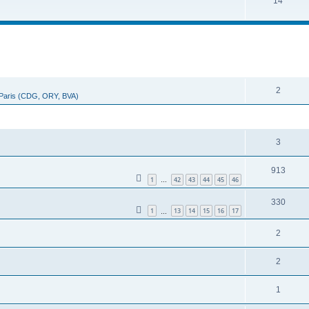
14
cher
cherche avancée
RÉPONSES
2
 Paris (CDG, ORY, BVA)
RÉPONSES
3
913
1
42
43
44
45
46
…
330
1
13
14
15
16
17
…
2
2
1