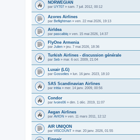
NORWEGIAN
par
UY707
»
sam. 7 juil. 2012, 00:12
Azores Airlines
par
Beflightman
»
ven. 22 mai 2026, 19:13
AirIdea
par
pascalblq
»
ven. 15 mai 2026, 14:37
FlyOne Armenia
par
Julien
»
jeu. 7 mai 2026, 18:36
Turkish Airlines - discussion générale
par
Seb
»
mar. 6 oct. 2009, 21:04
Luxair (LG)
par
Gosselies
»
lun. 16 janv. 2023, 18:10
SAS Scandinavian Airlines
par
trittia
»
mer. 14 janv. 2009, 00:56
Condor
par
Ivoire06
»
dim. 1 déc. 2019, 11:07
Aegan Airlines
par
AVION
»
ven. 11 mars 2011, 12:12
AIR UNIQON
par
VISCOUNT
»
mar. 20 janv. 2026, 01:55
Finnair