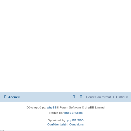
Accueil
Heures au format
UTC+02:00
Développé par
phpBB
® Forum Software © phpBB Limited
Traduit par
phpBB-fr.com
Optimized by:
phpBB SEO
Confidentialité
|
Conditions