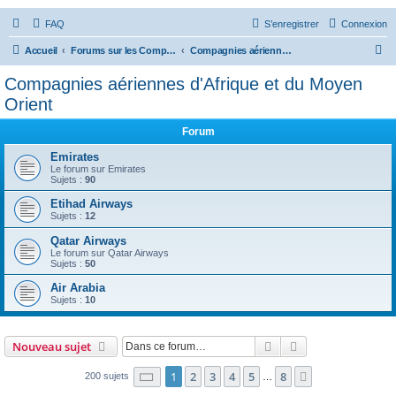
FAQ
S’enregistrer
Connexion
R
Accueil
Forums sur les Compagnies Aériennes
Compagnies aériennes d'Afrique et du Moyen Orient
e
Compagnies aériennes d'Afrique et du Moyen
c
Orient
h
Forum
e
Emirates
r
Le forum sur Emirates
c
Sujets :
90
h
Etihad Airways
Sujets :
12
e
Qatar Airways
r
Le forum sur Qatar Airways
Sujets :
50
Air Arabia
Sujets :
10
Rechercher
Recherche avanc
Nouveau sujet
Page
1
sur
8
1
2
3
4
5
8
Suivante
200 sujets
…