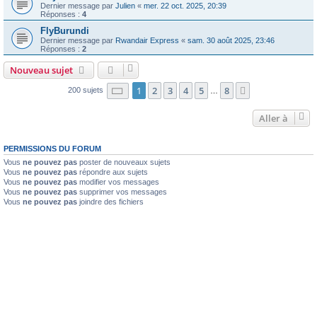
Dernier message par
Julien
«
mer. 22 oct. 2025, 20:39
Réponses :
4
FlyBurundi
Dernier message par
Rwandair Express
«
sam. 30 août 2025, 23:46
Réponses :
2
Nouveau sujet
Page
1
sur
8
1
2
3
4
5
8
Suivante
200 sujets
…
Aller à
PERMISSIONS DU FORUM
Vous
ne pouvez pas
poster de nouveaux sujets
Vous
ne pouvez pas
répondre aux sujets
Vous
ne pouvez pas
modifier vos messages
Vous
ne pouvez pas
supprimer vos messages
Vous
ne pouvez pas
joindre des fichiers