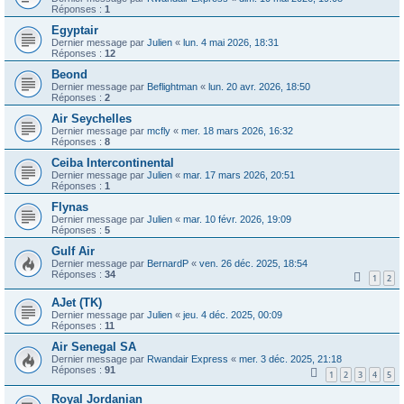
Réponses :
1
Egyptair
Dernier message par
Julien
«
lun. 4 mai 2026, 18:31
Réponses :
12
Beond
Dernier message par
Beflightman
«
lun. 20 avr. 2026, 18:50
Réponses :
2
Air Seychelles
Dernier message par
mcfly
«
mer. 18 mars 2026, 16:32
Réponses :
8
Ceiba Intercontinental
Dernier message par
Julien
«
mar. 17 mars 2026, 20:51
Réponses :
1
Flynas
Dernier message par
Julien
«
mar. 10 févr. 2026, 19:09
Réponses :
5
Gulf Air
Dernier message par
BernardP
«
ven. 26 déc. 2025, 18:54
Réponses :
34
1
2
AJet (TK)
Dernier message par
Julien
«
jeu. 4 déc. 2025, 00:09
Réponses :
11
Air Senegal SA
Dernier message par
Rwandair Express
«
mer. 3 déc. 2025, 21:18
Réponses :
91
1
2
3
4
5
Royal Jordanian