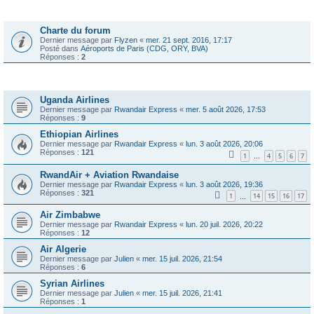
Annonces
Charte du forum
Dernier message par
Flyzen
«
mer. 21 sept. 2016, 17:17
Posté dans
Aéroports de Paris (CDG, ORY, BVA)
Réponses :
2
Sujets
Uganda Airlines
Dernier message par
Rwandair Express
«
mer. 5 août 2026, 17:53
Réponses :
9
Ethiopian Airlines
Dernier message par
Rwandair Express
«
lun. 3 août 2026, 20:06
Réponses :
121
1
4
5
6
7
…
RwandAir + Aviation Rwandaise
Dernier message par
Rwandair Express
«
lun. 3 août 2026, 19:36
Réponses :
321
1
14
15
16
17
…
Air Zimbabwe
Dernier message par
Rwandair Express
«
lun. 20 juil. 2026, 20:22
Réponses :
12
Air Algerie
Dernier message par
Julien
«
mer. 15 juil. 2026, 21:54
Réponses :
6
Syrian Airlines
Dernier message par
Julien
«
mer. 15 juil. 2026, 21:41
Réponses :
1