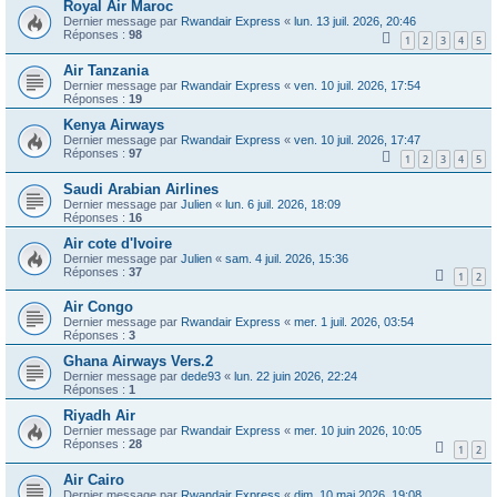
Royal Air Maroc
Dernier message par
Rwandair Express
«
lun. 13 juil. 2026, 20:46
Réponses :
98
1
2
3
4
5
Air Tanzania
Dernier message par
Rwandair Express
«
ven. 10 juil. 2026, 17:54
Réponses :
19
Kenya Airways
Dernier message par
Rwandair Express
«
ven. 10 juil. 2026, 17:47
Réponses :
97
1
2
3
4
5
Saudi Arabian Airlines
Dernier message par
Julien
«
lun. 6 juil. 2026, 18:09
Réponses :
16
Air cote d'Ivoire
Dernier message par
Julien
«
sam. 4 juil. 2026, 15:36
Réponses :
37
1
2
Air Congo
Dernier message par
Rwandair Express
«
mer. 1 juil. 2026, 03:54
Réponses :
3
Ghana Airways Vers.2
Dernier message par
dede93
«
lun. 22 juin 2026, 22:24
Réponses :
1
Riyadh Air
Dernier message par
Rwandair Express
«
mer. 10 juin 2026, 10:05
Réponses :
28
1
2
Air Cairo
Dernier message par
Rwandair Express
«
dim. 10 mai 2026, 19:08