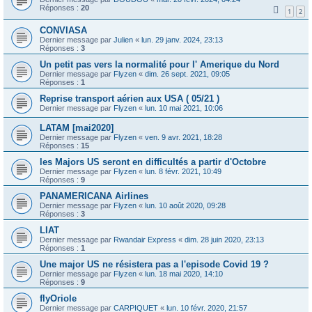
Réponses :
20
1
2
CONVIASA
Dernier message par
Julien
«
lun. 29 janv. 2024, 23:13
Réponses :
3
Un petit pas vers la normalité pour l' Amerique du Nord
Dernier message par
Flyzen
«
dim. 26 sept. 2021, 09:05
Réponses :
1
Reprise transport aérien aux USA ( 05/21 )
Dernier message par
Flyzen
«
lun. 10 mai 2021, 10:06
LATAM [mai2020]
Dernier message par
Flyzen
«
ven. 9 avr. 2021, 18:28
Réponses :
15
les Majors US seront en difficultés a partir d'Octobre
Dernier message par
Flyzen
«
lun. 8 févr. 2021, 10:49
Réponses :
9
PANAMERICANA Airlines
Dernier message par
Flyzen
«
lun. 10 août 2020, 09:28
Réponses :
3
LIAT
Dernier message par
Rwandair Express
«
dim. 28 juin 2020, 23:13
Réponses :
1
Une major US ne résistera pas a l'episode Covid 19 ?
Dernier message par
Flyzen
«
lun. 18 mai 2020, 14:10
Réponses :
9
flyOriole
Dernier message par
CARPIQUET
«
lun. 10 févr. 2020, 21:57