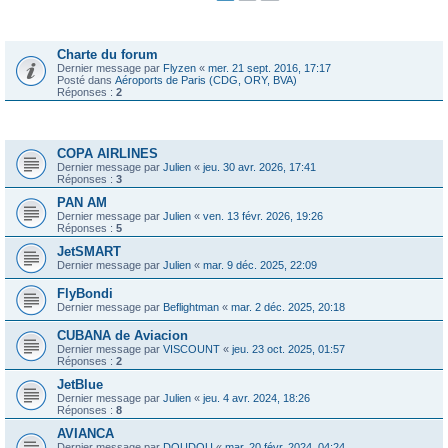
Annonces
Charte du forum
Dernier message par
Flyzen
«
mer. 21 sept. 2016, 17:17
Posté dans
Aéroports de Paris (CDG, ORY, BVA)
Réponses :
2
Sujets
COPA AIRLINES
Dernier message par
Julien
«
jeu. 30 avr. 2026, 17:41
Réponses :
3
PAN AM
Dernier message par
Julien
«
ven. 13 févr. 2026, 19:26
Réponses :
5
JetSMART
Dernier message par
Julien
«
mar. 9 déc. 2025, 22:09
FlyBondi
Dernier message par
Beflightman
«
mar. 2 déc. 2025, 20:18
CUBANA de Aviacion
Dernier message par
VISCOUNT
«
jeu. 23 oct. 2025, 01:57
Réponses :
2
JetBlue
Dernier message par
Julien
«
jeu. 4 avr. 2024, 18:26
Réponses :
8
AVIANCA
Dernier message par
DOUDOU
«
mar. 20 févr. 2024, 04:24