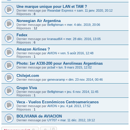
Une marque unique pour LAN et TAM ?
Dernier message par
Rwandair Express
«
sam. 11 janv. 2020, 20:12
Réponses :
8
Norwegian Air Argentina
Dernier message par
Beflightman
«
mer. 4 déc. 2019, 20:06
Réponses :
12
Fedex
Dernier message par
kranaud64
«
mer. 28 déc. 2016, 13:05
Réponses :
6
Amazon Airlines ?
Dernier message par
AVION
«
ven. 5 août 2016, 12:48
Réponses :
1
Photo: 1er A330-200 pour Aerolineas Argentinas
Dernier message par
pcbaf
«
lun. 9 mars 2015, 12:02
Chilejet.com
Dernier message par
genevaramp
«
dim. 23 nov. 2014, 00:46
Grupo Viva
Dernier message par
Beflightman
«
jeu. 6 nov. 2014, 11:45
Réponses :
1
Veca - Vuelos Económicos Centroamericanos
Dernier message par
AVION
«
jeu. 4 juil. 2013, 17:52
Réponses :
1
BOLIVIANA de AVIACION
Dernier message par
UY707
«
mar. 11 déc. 2012, 19:12