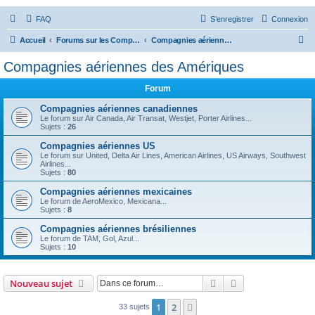
FAQ
S’enregistrer
Connexion
R
Accueil
Forums sur les Compagnies Aériennes
Compagnies aériennes des Amériques
e
Compagnies aériennes des Amériques
c
Forum
h
e
Compagnies aériennes canadiennes
Le forum sur Air Canada, Air Transat, Westjet, Porter Airlines...
r
Sujets :
26
c
Compagnies aériennes US
Le forum sur United, Delta Air Lines, American Airlines, US Airways, Southwest
h
Airlines...
Sujets :
80
e
Compagnies aériennes mexicaines
r
Le forum de AeroMexico, Mexicana...
Sujets :
8
Compagnies aériennes brésiliennes
Le forum de TAM, Gol, Azul...
Sujets :
10
Rechercher
Recherche avanc
Nouveau sujet
1
2
Suivante
33 sujets