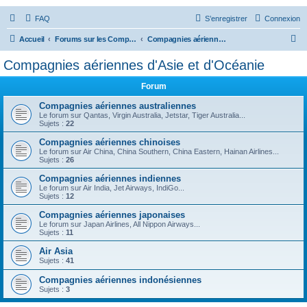
FAQ
S’enregistrer
Connexion
R
Accueil
Forums sur les Compagnies Aériennes
Compagnies aériennes d'Asie et d'Océanie
e
Compagnies aériennes d'Asie et d'Océanie
c
Forum
h
e
Compagnies aériennes australiennes
Le forum sur Qantas, Virgin Australia, Jetstar, Tiger Australia...
r
Sujets :
22
c
Compagnies aériennes chinoises
Le forum sur Air China, China Southern, China Eastern, Hainan Airlines...
h
Sujets :
26
e
Compagnies aériennes indiennes
r
Le forum sur Air India, Jet Airways, IndiGo...
Sujets :
12
Compagnies aériennes japonaises
Le forum sur Japan Airlines, All Nippon Airways...
Sujets :
11
Air Asia
Sujets :
41
Compagnies aériennes indonésiennes
Sujets :
3