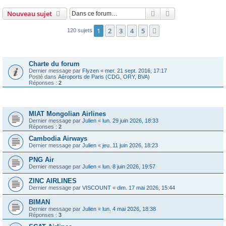
Rechercher
Recherche avanc
Nouveau sujet
1
2
3
4
5
Suivante
120 sujets
Annonces
Charte du forum
Dernier message par
Flyzen
«
mer. 21 sept. 2016, 17:17
Posté dans
Aéroports de Paris (CDG, ORY, BVA)
Réponses :
2
Sujets
MIAT Mongolian Airlines
Dernier message par
Julien
«
lun. 29 juin 2026, 18:33
Réponses :
2
Cambodia Airways
Dernier message par
Julien
«
jeu. 11 juin 2026, 18:23
PNG Air
Dernier message par
Julien
«
lun. 8 juin 2026, 19:57
ZINC AIRLINES
Dernier message par
VISCOUNT
«
dim. 17 mai 2026, 15:44
BIMAN
Dernier message par
Julien
«
lun. 4 mai 2026, 18:38
Réponses :
3